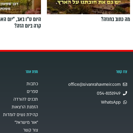
מה כתוב בחוזה?
היום ט"ו באב, ”יום הא
קרה ביום הזה?
צרו קשר
מפת אתר
כתבות
office@sivanrahavmeir.com
ספרים
054-8151949
תכנים להורדה
WhatsApp
הזמנת הרצאות
קהילת נשים לומדות
"אור מישראל"
צור קשר