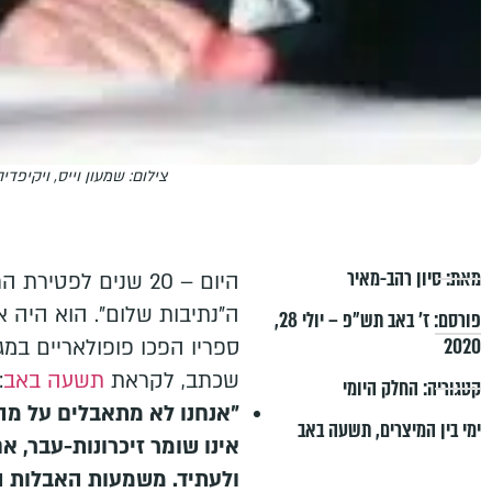
צילום: שמעון וייס, ויקיפדי
מאת:
סיון רהב-מאיר
היום – 20 שנים לפט
ה"נתיבות שלום". הוא היה 
פורסם:
ז׳ באב תש״פ – יולי 28,
2020
ספריו הפכו פופולאריים במ
שכתב, לקראת
תשעה באב
:
קטגוריה:
החלק היומי
"אנחנו לא מתאבלים על מה 
ימי בין המיצרים
,
תשעה באב
אינו שומר זיכרונות-עבר, א
ולעתיד. משמעות האבלות 