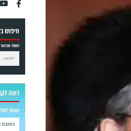
חיפוש ב
למשל: אברהם אב
רוצה לקב
נשמח לשלוח