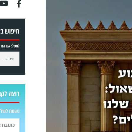
חיפוש ב
למשל: אברהם אב
רוצה לקב
נשמח לשלוח