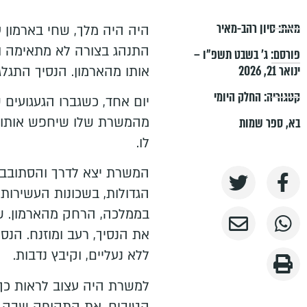
מאת:
סיון רהב-מאיר
היה היה מלך, שחי בארמון ע
התנהג בצורה לא מתאימה ו
פורסם:
ג׳ בשבט תשפ״ו –
ינואר 21, 2026
אותו מהארמון. הנסיך התגלגל
קטגוריה:
החלק היומי
יום אחד, כשגברו הגעגועים 
מהמשרת שלו שיחפש אותו, ו
בא
,
ספר שמות
לו.
המשרת יצא לדרך והסתובב 
הגדולות, בשכונות העשירות,
בממלכה, הרחק מהארמון. ש
את הנסיך, רעב ומוזנח. הנס
ללא נעליים, וקיבץ נדבות.
למשרת היה עצוב לראות כך 
הטובים, את התקופה שבה חי 