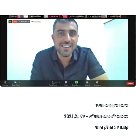
מאת:
סיון רהב-מאיר
פורסם:
י״ב באב תשפ״א – יולי 21, 2021
קטגוריה:
החלק היומי