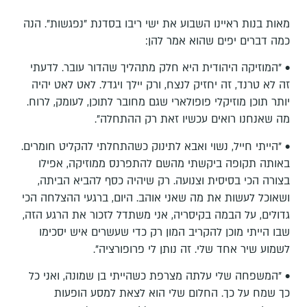
מאות בנות ראיינו השבוע את ישי ריבו בסדנת "נפגשות". הנה
כמה דברים יפים שהוא אמר להן:
• "המוזיקה היהודית היא חלק מתהליך שהדור עובר. לדעתי
זה לא טרנד, זה יחזיק לנצח, ורק יילך ויגדל. לאט לאט יהיה
יותר תוכן מוזיקלי פופולארי שגם מחובר לתוכן, לעומק, לרוח.
מה שאנחנו רואים עכשיו זאת רק ההתחלה".
• "הייתי חייל, נשוי ואבא לתינוק כשהתחלתי להקליט חומרים.
באותה תקופה ביקשתי מהשם להתפרנס ממוזיקה, אפילו
בצורה הכי בסיסית וצנועה. רק שיהיה כסף להביא הביתה,
ושאוכל לעשות את מה שאני אוהב. היום, ברגעי ההצלחה הכי
גדולים, על הבמה בקיסריה, אני משתדל לזכור את הרגע הזה,
שבו הייתי מוכן להקריב המון רק כדי שעשרים איש יסכימו
לשמוע שיר אחד שלי. זה נותן לי פרופורציה".
• "המשפחה שלי עלתה מצרפת כשהייתי בן שמונה, ואני כל
כך שמח על כך. החלום שלי הוא לצאת למסע הופעות