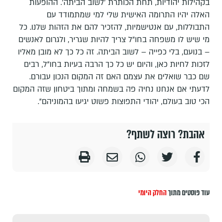
בקהילות יהודיות, תחת הכותרת 'לשוב הביתה'. ההופעות
האלה יהיו התרומה האישית שלי למי שמתמודד עם
התבוללות, עם אנטישמיות, להזכיר להם את הזהות שלנו. כל
מי שיש לו משפחה בחו"ל צריך להיות שגריר, ולגרום לאנשים
– בנועם, בלי כפייה – לשוב הביתה. זה כל כך לא מובן מאליו
לזכות לחיות כאן, והיום יש כל כך הרבה בעיות בחו"ל, רבים
שם כבר שואלים את עצמם האם זה המקום הנכון עבורם.
לדעתי אם אנחנו נחיה פה בשמחה ומתוך ביטחון שזה המקום
הכי טוב בעולם, יהודי התפוצות פשוט יגיעו בהמוניהם".
אהבת? רוצה לשתף?
עוד פוסטים מתוך
החלק היומי