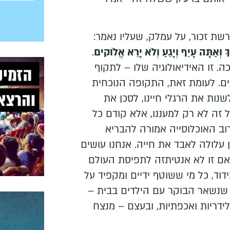
ת זכור, על עמלק, שעליו נאמר:
ֶיךָ וְאַתָּה עָיֵף וְיָגֵעַ וְלֹא יָרֵא אֱלֹוקים
.
. זו האידיאולוגיה שלו – לתקוף
ם. לעומת זאת, התקופה הנוכחית
שנות את הרגלי חיינו, לסכן את
ל זה לא רק למעננו, אלא קודם כל
וב האוכלוסייה אמורה להבריא
 עלולה לאבד את חייה. אנחנו עושים
אם זו לא אנטיתזה לתפיסת העולם
וד, כל מי ששוטף ידיים ומקפיד על
 שנשאר הבוקר עם הילדים בבית –
לידריות ואכפתיות, ובעצם – מנצח