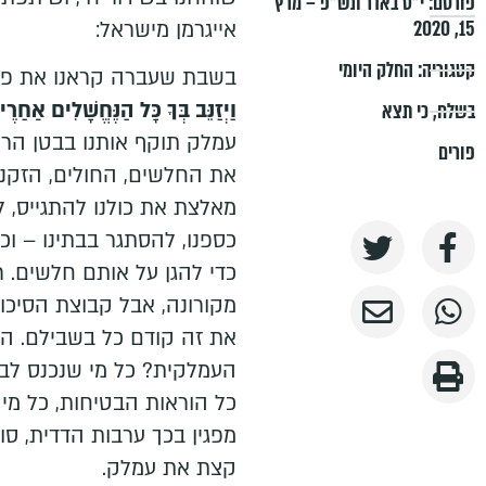
פורסם:
י״ט באדר תש״פ – מרץ
15, 2020
אייגרמן מישראל:
קטגוריה:
החלק היומי
בשבת שעברה קראנו את פרש
וַיְזַנֵּב בְּךָ כָּל הַנֶּחֱשָׁלִים אַחַר
בשלח
,
כי תצא
עמלק תוקף אותנו בבטן הרכה
פורים
את החלשים, החולים, הזקני
מאלצת את כולנו להתגייס, ל
כספנו, להסתגר בבתינו – וכ
כדי להגן על אותם חלשים. ר
מקורונה, אבל קבוצת הסיכון
את זה קודם כל בשבילם. ה
העמלקית? כל מי שנכנס לביד
כל הוראות הבטיחות, כל מי
מפגין בכך ערבות הדדית, סו
קצת את עמלק.