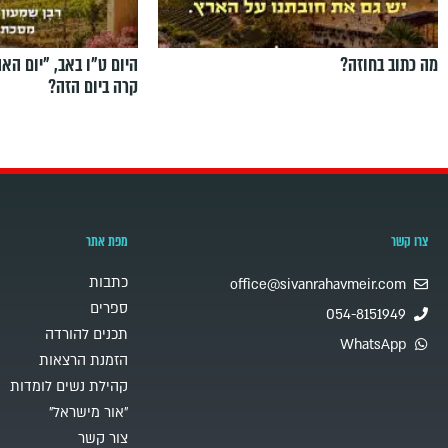
מה כתוב בחוזה?
היום ט"ו באב, ”יום הא
קרה ביום הזה?
צרו קשר
מפת אתר
כתבות
office@sivanrahavmeir.com
ספרים
054-8151949
תכנים להורדה
WhatsApp
הזמנת הרצאות
קהילת נשים לומדות
"אור מישראל"
צור קשר