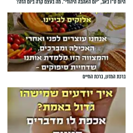
היום ט"ו באב, ”יום האהבה היהודי". מה בעצם קרה ביום הזה?
ברכת המזון, ברכת החיים