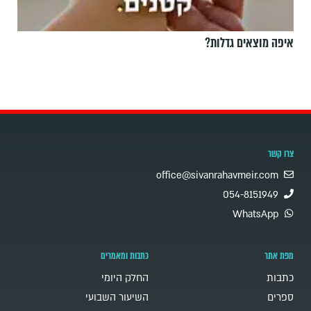
איפה מוצאים גדלות?
צרו קשר
office@sivanrahavmeir.com
054-8151949
WhatsApp
מפת אתר
כתבות ומאמרים
כתבות
החלק היומי
ספרים
השיעור השבועי