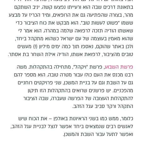
בתאונת דרכים שבה הוא ורעייתו נפצעו קשה. יניב השתקם
מהר, בצורה שהפתיעה גם את הרופאים, ומיד הכריז על מבצע
ששמו "פשוט לעשות טוב". הוא מבקש את כוח הציבור כדי
שאשתו הודיה תזכה לרפואה שלמה במהרה. הוא אמר לי
שהוא מאמין בעוצמה של עם ישראל כשהוא מתקהל ביחד,
ולכן באתר שהוקם, נאספו תוך כמה ימים מיליון (!) מעשים
טובים מהציבור, לרפואת אשתו, הודיה אילת השחר בת אסתר.
פרשת השבוע
, פרשת "ויקהל", מתחילה בהתקהלות. משה
רבנו מכנס את העם כולו עבור מטרה טובה. הוא מספר להם
גם על השבת וגם על בניית המשכן, שני פרויקטים רוחניים
מהפכניים. יש פרשנים שרואים בהתקהלות הזו תיקון
להתקהלות העצובה של הפרשה שעברה, שבה הציבור
התקהל ורקד סביב עגל הזהב.
כלומר, ממש כמו בשני הראיונות באולפן – את הכוח שיש
לאנשים רבים שנמצאים ביחד אפשר לנצל לבניית עגל הזהב,
ואפשר לתעל עבור השבת והמשכן.