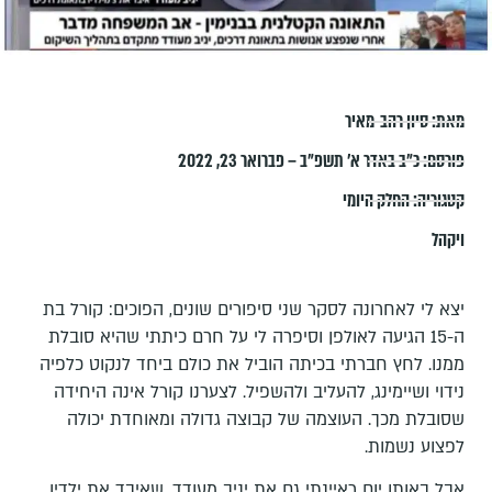
מאת:
סיון רהב-מאיר
פורסם:
כ״ב באדר א׳ תשפ״ב – פברואר 23, 2022
קטגוריה:
החלק היומי
ויקהל
יצא לי לאחרונה לסקר שני סיפורים שונים, הפוכים: קורל בת
ה-15 הגיעה לאולפן וסיפרה לי על חרם כיתתי שהיא סובלת
ממנו. לחץ חברתי בכיתה הוביל את כולם ביחד לנקוט כלפיה
נידוי ושיימינג, להעליב ולהשפיל. לצערנו קורל אינה היחידה
שסובלת מכך. העוצמה של קבוצה גדולה ומאוחדת יכולה
לפצוע נשמות.
אבל באותו יום ראיינתי גם את יניב מעודד, שאיבד את ילדיו