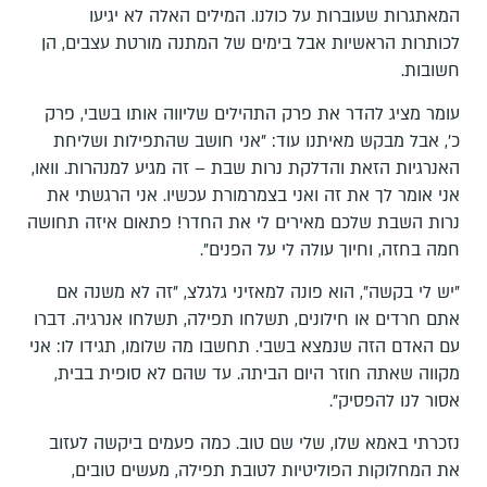
המאתגרות שעוברות על כולנו. המילים האלה לא יגיעו
לכותרות הראשיות אבל בימים של המתנה מורטת עצבים, הן
חשובות.
עומר מציג להדר את פרק התהילים שליווה אותו בשבי, פרק
כ', אבל מבקש מאיתנו עוד: "אני חושב שהתפילות ושליחת
האנרגיות הזאת והדלקת נרות שבת – זה מגיע למנהרות. וואו,
אני אומר לך את זה ואני בצמרמורת עכשיו. אני הרגשתי את
נרות השבת שלכם מאירים לי את החדר! פתאום איזה תחושה
חמה בחזה, וחיוך עולה לי על הפנים".
"יש לי בקשה", הוא פונה למאזיני גלגלצ, "זה לא משנה אם
אתם חרדים או חילונים, תשלחו תפילה, תשלחו אנרגיה. דברו
עם האדם הזה שנמצא בשבי. תחשבו מה שלומו, תגידו לו: אני
מקווה שאתה חוזר היום הביתה. עד שהם לא סופית בבית,
אסור לנו להפסיק".
נזכרתי באמא שלו, שלי שם טוב. כמה פעמים ביקשה לעזוב
את המחלוקות הפוליטיות לטובת תפילה, מעשים טובים,