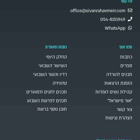
צרו קשר
office@sivanrahavmeir.com
054-8151949
WhatsApp
מפת אתר
כתבות ומאמרים
כתבות
החלק היומי
ספרים
השיעור השבועי
תכנים להורדה
רדיו והטור השבועי
הזמנת הרצאות
טלוויזיה
קהילת נשים לומדות
תכנים לחגים ולמועדים
"אור מישראל"
תכנים לפרשת השבוע
תוכן נוסף ברשת
צור קשר
הצהרת נגישות