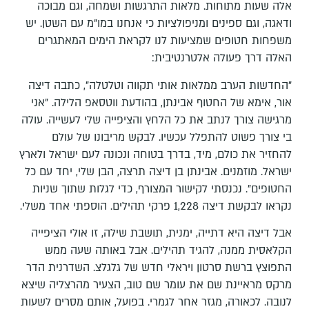
אלה שעות מתוחות. מלאות התרגשות ושמחה, וגם מבוכה
ודאגה, וגם ספינים ומניפולציות כי אנחנו במו"מ עם השטן. יש
משפחות חטופים שמציעות לנו לקראת הימים המאתגרים
האלה דרך פעולה אלטרנטיבית:
"החדשות הערב ממלאות אותי תקווה וטלטלה", כתבה דיצה
אור, אימא של החטוף אבינתן, בהודעת ווטסאפ הלילה. "אני
מרגישה צורך לנתב את כל הלחץ והציפייה שלי לעשייה. עולה
בי צורך פשוט להתפלל עכשיו. לבקש מריבונו של עולם
להחזיר את כולם, מיד, בדרך בטוחה ונכונה לעם ישראל ולארץ
ישראל. מוזמנים. אבינתן בן דיצה תרצה, הבן שלי, יחד עם כל
החטופים". נכנסתי לקישור המצורף, כדי לגלות שתוך שניות
נקראו לבקשת דיצה 1,228 פרקי תהילים. הוספתי אחד משלי.
אבל דיצה היא דתייה, ימנית, תושבת שילה, זו אולי הציפייה
הקלאסית ממנה, להגיד תהילים. אבל באותה שעה ממש
התפוצץ ברשת סרטון ויראלי חדש של גלגלצ. השדרנית הדר
מרקס מראיינת שם את עומר שם טוב, הצעיר מהרצליה שיצא
לנובה. לכאורה, מגזר אחר לגמרי. בפועל, אותם מסרים לשעות