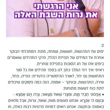
2.
ימים של התרגשות, חששות, שמחה, מתח. הסתכלתי הבוקר
אחרת על המילים של תפילת ההלל, פרקי התהילים שאומרים
בימים אלו של חג הסוכות בתפילת שחרית.
ראיתי איך דוד המלך כתב לנו בספר תהילים את כל סוגי
התחושות גם יחד, לאורך ההיסטוריה היהודית: הודיה, פחד,
שירה, התרגשות, ובעיקר – אמונה. הנה כמה פסוקים שיכולים
לתת כוח לשעות מתוחות:
• אֲפָפוּנִי חֶבְלֵי מָוֶת, וּמְצָרֵי שְׁאוֹל מְצָאוּנִי, צָרָה וְיָגוֹן אֶמְצָא -
וּבְשֵׁם ה' אֶקְרָא. אנחנו פוגשים מוות, שאול, צרות, אבל מלאים
באמונה ובתקווה. אנחנו רואים דמויות פרטיות רבות כאלה, וזו