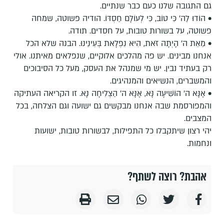
גם התגובה שלנו כעם כבר שנתיים.
• הוֹדוּ לַה' כִּי טוֹב, כִּי לְעוֹלָם חַסְדּוֹ. הודיה פשוטה, שמחה
פשוטה, על בשורות טובות, על חסדים. תודה.
• מֵאֵת ה' הָיְתָה זֹּאת, הִיא נִפְלָאת בְּעֵינֵינוּ. הבנה שלא הכל
אנחנו מבינים. יש פה מהלכים אלוקיים, שנפלאים מאיתנו. אולי
רק בעתיד נבין. יש מי שמנהל את העסק, מעל כל הסיבוכים
והמשברים, הנשיאים והמנהיגים.
• אָנָּא ה' הוֹשִׁיעָה נָּא, אָנָּא ה' הַצְלִיחָה נָא. זו הקריאה העתיקה
והמפורסמת שבה אנחנו מבקשים גם ישועה וגם הצלחה, בכל
המצבים.
יהי רצון שיתקבלו כל התפילות, לבשורות טובות, ישועות
ונחמות.
אהבת? רוצה לשתף?