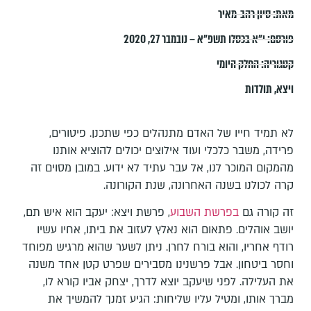
מאת:
סיון רהב-מאיר
פורסם:
י״א בכסלו תשפ״א – נובמבר 27, 2020
קטגוריה:
החלק היומי
ויצא
,
תולדות
לא תמיד חייו של האדם מתנהלים כפי שתכנן. פיטורים,
פרידה, משבר כלכלי ועוד אילוצים יכולים להוציא אותנו
מהמקום המוכר לנו, אל עבר עתיד לא ידוע. במובן מסוים זה
קרה לכולנו בשנה האחרונה, שנת הקורונה.
זה קורה גם
בפרשת השבוע
, פרשת ויצא: יעקב הוא איש תם,
יושב אוהלים. פתאום הוא נאלץ לעזוב את ביתו, אחיו עשיו
רודף אחריו, והוא בורח לחרן. ניתן לשער שהוא מרגיש מפוחד
וחסר ביטחון. אבל פרשנינו מסבירים שפרט קטן אחד משנה
את העלילה. לפני שיעקב יוצא לדרך, יצחק אביו קורא לו,
מברך אותו, ומטיל עליו שליחות: הגיע זמנך להמשיך את