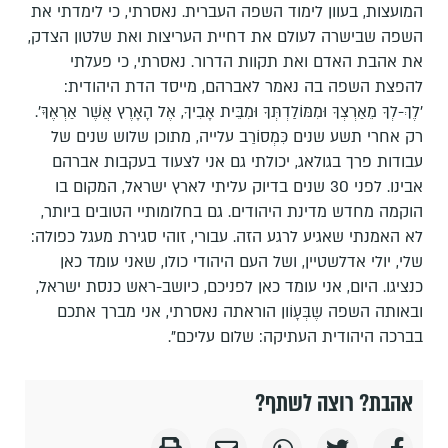
המועצות, בעוון לימוד השפה העברית. נאסרתי, כי לימדתי את
השפה שבישרה לעולם את דחיית העריצות ואת שלטון הצדק,
את אהבת האדם ואת תקוות הדרור. נאסרתי, כי פעלתי
להפצת השפה בה נאמר לאברהם, מייסד הדת היהודית:
'לֶךְ-לְךָ מֵאַרְצְךָ וּמִמּוֹלַדְתְּךָ וּמִבֵּית אָבִיךָ, אֶל הָאָרֶץ אֲשֶׁר אַרְאֶךָּ'.
רק אחרי תשע שנים כִּמְסוֹרַב עלייה, מתוכן שלוש שנים של
עבודות פרך בגולאג, יכולתי גם אני לצעוד בעקבות אברהם
אבינו. לפני 30 שנים בדיוק עליתי לארץ ישראל, המקום בו
הוקמה מחדש מדינת היהודים. גם בחלומותיי הטובים ביותר,
לא האמנתי שאגיע לרגע הזה. עבורי, זוהי סגירת מעגל כפולה:
שלי, יולי אדלשטיין, ושל העם היהודי כולו, שאני עומד כאן
כנציגו. היום, אני עומד כאן לפניכם, כיושב-ראש כנסת ישראל,
ובאותה השפה שֶבְּעָוֹון הוראתה נאסרתי, אני מברך אתכם
בברכה היהודית העתיקה: שלום עליכם".
אהבת? רוצה לשתף?