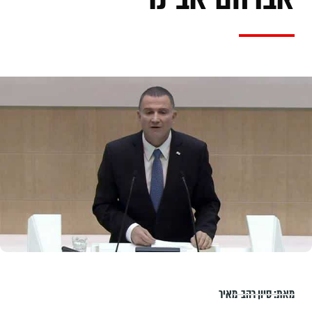
מאת:
סיון רהב-מאיר