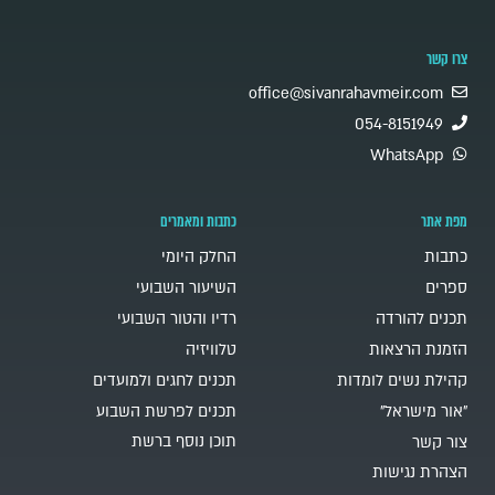
צרו קשר
office@sivanrahavmeir.com
054-8151949
WhatsApp
מפת אתר
כתבות ומאמרים
כתבות
החלק היומי
ספרים
השיעור השבועי
תכנים להורדה
רדיו והטור השבועי
הזמנת הרצאות
טלוויזיה
קהילת נשים לומדות
תכנים לחגים ולמועדים
"אור מישראל"
תכנים לפרשת השבוע
תוכן נוסף ברשת
צור קשר
הצהרת נגישות