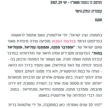
פורסם:
ה׳ בתמוז תשע״ז – יוני 29, 2017
קטגוריה:
החלק היומי
חוקת
בתמונה: נציג ישראלי, יולי אדלשטיין, נואם אתמול לראשונה
בפרלמנט הרוסי. ב
פרשת השבוע
מופיעה שירה מיוחדת מאוד
שעם ישראל שר:
"וּמִמִּדְבָּר מַתָּנָה, וּמִמַּתָּנָה נַחֲלִיאֵל, וּמִנַּחֲלִיאֵל
בָּמוֹת"
. הפרשנים מסבירים שזהו תיאור של תולדותינו: במדבר
קיבלנו מתנה ושמה תורה. אם נשמור על המתנה ונדבוק בה -
נהפוך לנחלה של האל (נחליאל). ואם נתמיד בדרך הזו הלאה
- נעלה על במת ההיסטוריה, ולא נרד ממנה לעולם. המסר
שלנו יהפוך לנצחי, בזמן שעמים אחרים עם תרבויות מפוארות
ייעלמו. יותר מ-3000 שנה אחר כך, השירה נמשכת. לא ירדנו
מהבמה. וממדבר מתנה, וממתנה נחליאל, ומנחליאל - במות.
הנה דברי הפתיחה של אדלשטיין בנאומו:
"לפני 33 שנים נאסרתי, כאן במוסקבה, על ידי שלטונות ברית