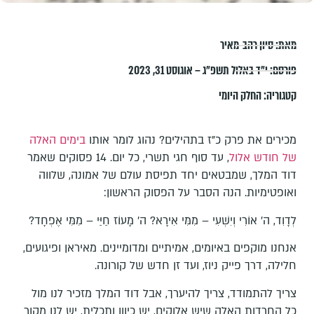
מאת:
סיון רהב-מאיר
פורסם:
י״ד באלול תשפ״ג – אוגוסט 31, 2023
קטגוריה:
החלק היומי
מכירים את פרק כ"ז בתהילים? נהוג לומר אותו
בימים האלה
של חודש אלול
, עד סוף חגי תשרי, כל יום. 14 פסוקים שאמר
דוד המלך, שמבטאים יחד תפיסת עולם של אמונה, שלווה
ואופטימיות. הנה הסבר על הפסוק הראשון:
לְדָוִד, ה' אוֹרִי וְיִשְׁעִי – מִמִּי אִירָא? ה' מָעוֹז חַיַּי – מִמִּי אֶפְחָד?
אנחנו מוקפים באיומים, אמיתיים ומדומיינים. מאיראן ופיגועים,
חלילה, דרך פייק ניוז, ועד זן חדש של קורונה.
צריך להתמודד, צריך להיערך, אבל דוד המלך מזכיר לנו מול
כל החרדות האלה שיש אלוקים, יש כיוון ותכלית, יש לנו מקור