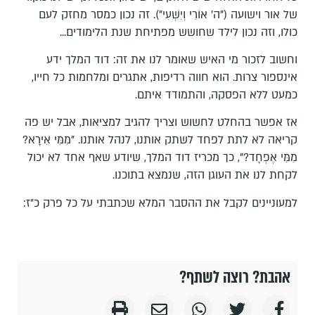
של אור וישועה ("ה' אוֹרִי וְיִשְׁעִי"). זה נכון כמסר מחזק לעם
כולו, וזה נכון לילד שחושש מפתיחת שנת הלימודים...
וחשוב לזכור מי האיש שאומר לנו את זה: דוד המלך ידע
אינספור צרות. הוא חווה רדיפות, אתגרים ומלחמות כל חייו,
כמעט ללא הפסקה, והתמודד איתם.
אז אפשר בהחלט לחשוש וצריך להגיב למציאות, אבל יש פה
קריאה לא לתת לפחד לשתק אותנו, לנהל אותנו. "מִמִּי אִירָא?
מִמִּי אֶפְחָד?", כך מכריז דוד המלך, שיודע שאף אחד לא יכול
לקחת לנו את העוגן הזה, שנמצא בתוכנו.
למעוניינים לקבל את ההסבר המלא שכתבתי על כל פרק כ"ז:
אהבת? רוצה לשתף?