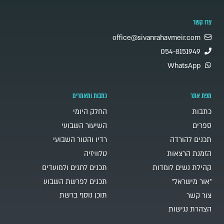
צרו קשר
office@sivanrahavmeir.com
054-8151949
WhatsApp
מפת אתר
כתבות ומאמרים
כתבות
החלק היומי
ספרים
השיעור השבועי
תכנים להורדה
רדיו והטור השבועי
הזמנת הרצאות
טלוויזיה
קהילת נשים לומדות
תכנים לחגים ולמועדים
"אור מישראל"
תכנים לפרשת השבוע
תוכן נוסף ברשת
צור קשר
הצהרת נגישות