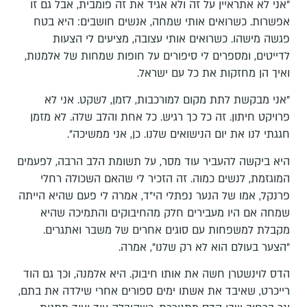
"אני לא אתראיין על זה ולא אגיד את זה פומבית, אבל גם זו
אפשרות. כשרואים אותי שמחה, אנשים חושבים: היא בטח
פגשה מישהו. כשרואים אותי עצובה, מציעים לי הצעות
לדייטים, ומספרים לי סיפורים על חופות שמחות של אלמנות,
ואיך הן מחזקות את כל עם ישראל.
"אני מבקשת לתת מקום למורכבות, לזמן, לשקט. אני לא
פרויקט חיתון. זה כל כך רגיש. כל אחת והלב שלה. לא מזמן
חגגתי לנו את יום הנישואים שלנו. כן, אני ממשיכה".
היא ביקשה להעביר עוד מסר, על תשומת הלב הרבה, לפעמים
המוגזמת, לנשים כמוה. זה הזכיר לי שהאם השכולה רחלי
פרנקל, אמו של הנער נפתלי הי"ד, אמרה לי פעם שהיא הייתה
שמחה אם היו מעבירים חלק מהחיבוקים והתמיכה שהיא
מקבלת למשפחות עם סוגים אחרים של משבר ואתגרים.
"הצער בעולם הוא לא רק שלנו", אמרה.
הדס לוינשטרן חשה את אותו חיבוק. היא אלמנה, וכך גם הוד
רייכרט, שאיבד את אשתו ימים ספורים אחרי שילדה את בתם,