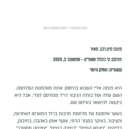
מאת:
סיון רהב-מאיר
פורסם:
ט׳ באלול תשפ״ה – ספטמבר 2, 2025
קטגוריה:
החלק היומי
היא פנתה אליי השבוע בהיסוס, אחת מאלמנות המלחמה.
השם שלה ושל בעלה הגיבור הי"ד מפורסם למדי, אבל היא
ביקשה להישאר בעילום שם.
כעשר אלמנות של מלחמת חרבות ברזל התארסו לאחרונה,
והציבור, בעיקר במגזר הדתי, עוטף אותן באהבה, בחיבוק,
בלייקים. "ניצחון החיים", "בחירה בחיים", "צמיחה ממשבר",