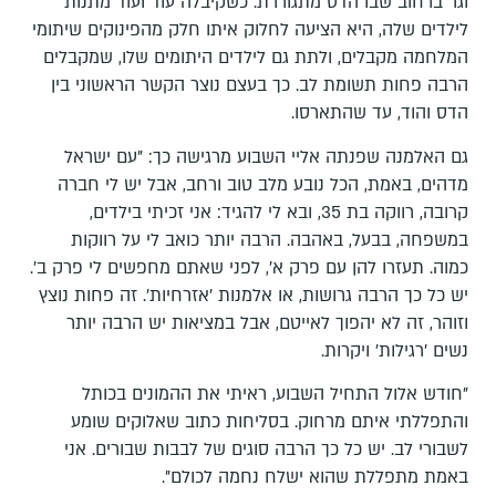
וגר ברחוב שבו הדס מתגוררת. כשקיבלה עוד ועוד מתנות
לילדים שלה, היא הציעה לחלוק איתו חלק מהפינוקים שיתומי
המלחמה מקבלים, ולתת גם לילדים היתומים שלו, שמקבלים
הרבה פחות תשומת לב. כך בעצם נוצר הקשר הראשוני בין
הדס והוד, עד שהתארסו.
גם האלמנה שפנתה אליי השבוע מרגישה כך: "עם ישראל
מדהים, באמת, הכל נובע מלב טוב ורחב, אבל יש לי חברה
קרובה, רווקה בת 35, ובא לי להגיד: אני זכיתי בילדים,
במשפחה, בבעל, באהבה. הרבה יותר כואב לי על רווקות
כמוה. תעזרו להן עם פרק א', לפני שאתם מחפשים לי פרק ב'.
יש כל כך הרבה גרושות, או אלמנות 'אזרחיות'. זה פחות נוצץ
וזוהר, זה לא יהפוך לאייטם, אבל במציאות יש הרבה יותר
נשים 'רגילות' ויקרות.
"חודש אלול התחיל השבוע, ראיתי את ההמונים בכותל
והתפללתי איתם מרחוק. בסליחות כתוב שאלוקים שומע
לשבורי לב. יש כל כך הרבה סוגים של לבבות שבורים. אני
באמת מתפללת שהוא ישלח נחמה לכולם".