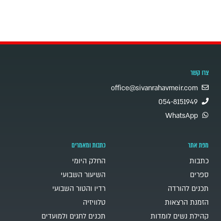
צרו קשר
office@sivanrahavmeir.com
054-8151949
WhatsApp
מפת אתר
כתבות ומאמרים
כתבות
החלק היומי
ספרים
השיעור השבועי
תכנים להורדה
רדיו והטור השבועי
הזמנת הרצאות
טלוויזיה
קהילת נשים לומדות
תכנים לחגים ולמועדים