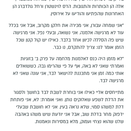
אלה הן הכותרות והתגובות. הדס לוינשטרן ורחל גולדברג הן
האחרונות שהפתיעו והודיעו על אירוסין.
"אני שמחה עבורן, אני מכירה את חלקן מקרוב, אבל אני בכלל
עוד לא מרגישה אלמנה. אני נשואה, ובעלי נפל. אני מרגישה
שיש פה הסללה לכיוון אחד בלבד. כאילו יש קול קטן שכל
הזמן אומר לנו: צריך להתקדם, נו כבר.
"לא מזמן היה כנס לאלמנות מלחמה על פרק ב' בזוגיות
ואמרתי שאני לא באה, אף על פי שהרימו גבה. כששואלים
אותי כמה זמן אני מתכננת להישאר לבד, אני עונה שאני לא
מרגישה לבד.
מתייחסים אליי כאילו אני בוחרת לשבת לבד בחושך ולסגור
את הדלת לשפע שאלוקים נותן. ואני אומרת: לא, אני פותחת
דלת למשהו סמוי, שלא נראה בעין. אני לא חושבת שבעלי
ידפוק מחר בדלת שוב, אבל אני יודעת שיש משהו באהבה
שלנו שהוא נצחי ועמוק, מלא במסירות ונאמנות.