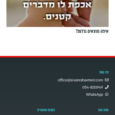
איפה מוצאים גדלות?
צרו קשר
office@sivanrahavmeir.com
054-8151949
WhatsApp
מפת אתר
כתבות ומאמרים