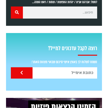
למשל: אברהם אבינו / יהדות התפוצות / שמות / ראש השנה...
רוצה לקבל עדכונים למייל?
נשמח לשלוח לך באופן אישי סיכום שבועי מצוות האתר: