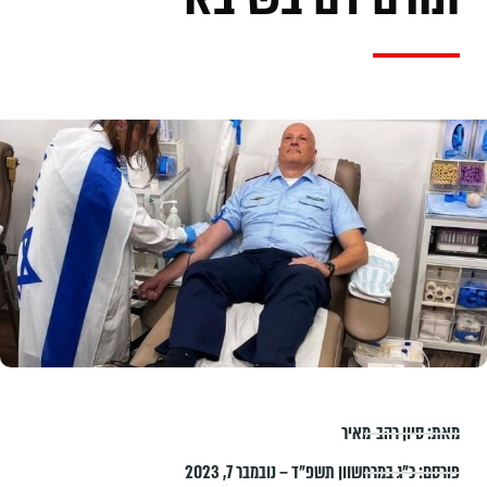
מאת:
סיון רהב-מאיר
פורסם:
כ״ג במרחשוון תשפ״ד – נובמבר 7, 2023