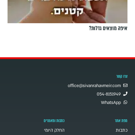
איפה מוצאים גדלות?
צרו קשר
office@sivanrahavmeir.com
054-8151949
WhatsApp
מפת אתר
כתבות ומאמרים
כתבות
החלק היומי