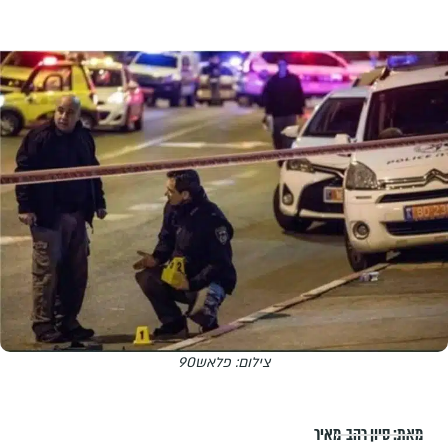
צילום: פלאש90
מאת:
סיון רהב-מאיר