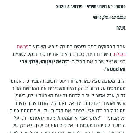
פורסם:
י״א בשבט תש״פ – פברואר 6, 2020
קטגוריה:
החלק היומי
בשלח
אחד הפסוקים המפורסמים בתורה מופיע השבוע ב
פרשת
בשלח
, ב"שירת הים". כשהם רואים את ים סוף נבקע לשניים,
בני ישראל שרים את המילים:
"זֶה אֵלִי וְאַנְוֵהוּ, אֱלֹקֵי אָבִי
וַאֲרֹמְמֶנְהוּ"
.
הרבי מקוצק מצא כאן עיקרון חינוכי חשוב, והסביר כך: אנחנו
מסתמכים על הדורות הקודמים ומעבירים את המורשת מדור
לדור, אבל אסור לשכוח לבנות גם את האמונה שלנו, באופן
אישי ואמיתי. לכן כתוב "זה אלי ואנווהו". האדם צריך להיות
מסוגל לומר "זה אלי", לפתח את הזהות שלו, שמבוססת כמובן
על אבותיו – "אלוקי אבי וארוממנהו". אסור להסתמך רק על
הירושה שקיבלנו מאבותינו. אלוקים הוא גם שלך, לא רק של
אבא שלך. חשוב כמובן להמשיך את המסורת, אבל צריך לשים