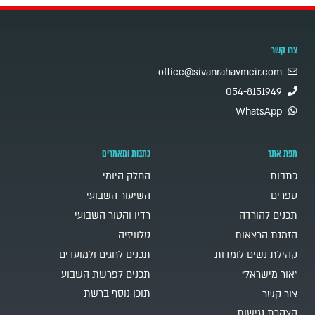
צרו קשר
office@sivanrahavmeir.com
054-8151949
WhatsApp
מפת אתר
כתבות ומאמרים
כתבות
החלק היומי
ספרים
השיעור השבועי
תכנים להורדה
רדיו והטור השבועי
הזמנת הרצאות
טלוויזיה
קהילת נשים לומדות
תכנים לחגים ולמועדים
"אור מישראל"
תכנים לפרשת השבוע
תוכן נוסף ברשת
צור קשר
הצהרת נגישות