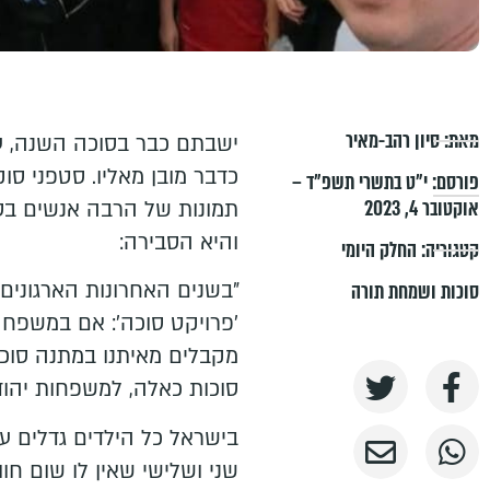
מאת:
סיון רהב-מאיר
ישבתם כבר בסוכה השנה, ע
כדבר מובן מאליו. סטפני סו
פורסם:
י״ט בתשרי תשפ״ד –
אוקטובר 4, 2023
תמונות של הרבה אנשים בסו
והיא הסבירה:
קטגוריה:
החלק היומי
סוכות ושמחת תורה
'פרויקט סוכה': אם במשפחה
סוכות כאלה, למשפחות יהודי
בישראל כל הילדים גדלים על
שני ושלישי שאין לו שום חווי