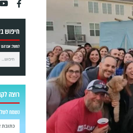
חיפוש ב
למשל: אברהם אב
רוצה לקב
נשמח לשלוח