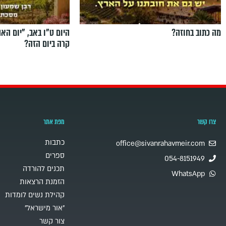
מה כתוב בחוזה?
היום ט"ו באב, ”יום הא
קרה ביום הזה?
צרו קשר
מפת אתר
כתבות
office@sivanrahavmeir.com
ספרים
054-8151949
תכנים להורדה
WhatsApp
הזמנת הרצאות
קהילת נשים לומדות
"אור מישראל"
צור קשר