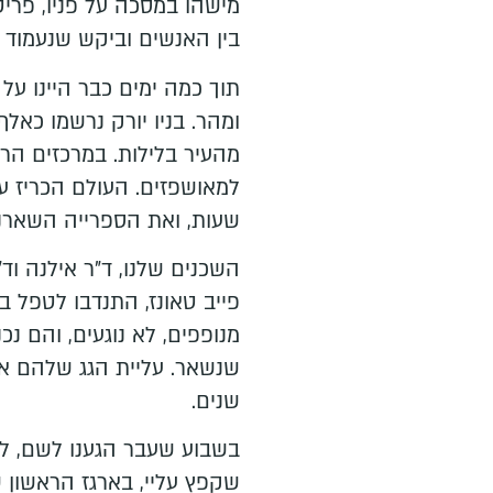
מישהו במסכה על פניו, פריט
בין האנשים וביקש שנעמוד כו
תוך כמה ימים כבר היינו על
ומהר. בניו יורק נרשמו כאלף
מהעיר בלילות. במרכזים הר
למאושפזים. העולם הכריז על
שעות, ואת הספרייה השארנו
השכנים שלנו, ד"ר אילנה וד"
פייב טאונז, התנדבו לטפל ב
מנופפים, לא נוגעים, והם נכ
שנשאר. עליית הגג שלהם א
שנים.
בשבוע שעבר הגענו לשם, ל
שקפץ עליי, בארגז הראשון