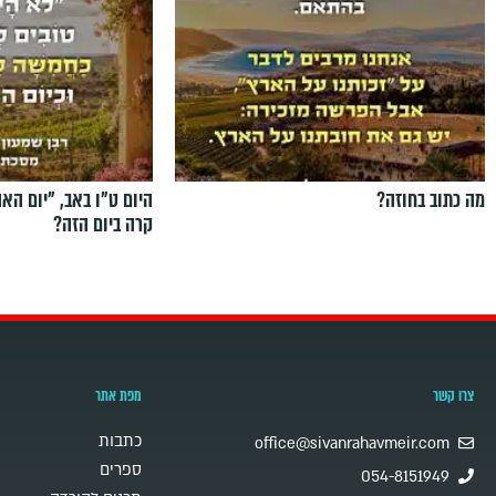
מה כתוב בחוזה?
היום ט"ו באב, ”יום הא
קרה ביום הזה?
צרו קשר
מפת אתר
כתבות
office@sivanrahavmeir.com
ספרים
054-8151949