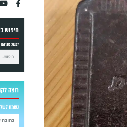
חיפוש ב
למשל: אברהם אב
רוצה לקב
נשמח לשלוח