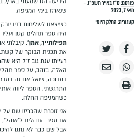
הידיעה הזו שמעתי בארץ, בעו
פורסם:
ט״ז באייר תשפ״ג –
מאי 7, 2023
שנארזו בימי המגיפה.
קטגוריה:
החלק היומי
כשיצאנו לשליחות בניו יור
היה ספר תהלים קטן ועליו ש
תפילותייך, אמן
". קיבלתי או
את תכנית הבוקר של קשת. ג
רעייתו ענת גוב ז"ל היא ש
האלה, בזהב, על ספר תהלים 
במבוכה, שואל אם זה בסדר 
התרגשתי. הספר ליווה אותי ש
כשהמגיפה החלה.
אני זוכרת שהכריזו שם על י
את ספר התהלים ל"אוהל", ק
אבל שם כבר לא נתנו להיכנ