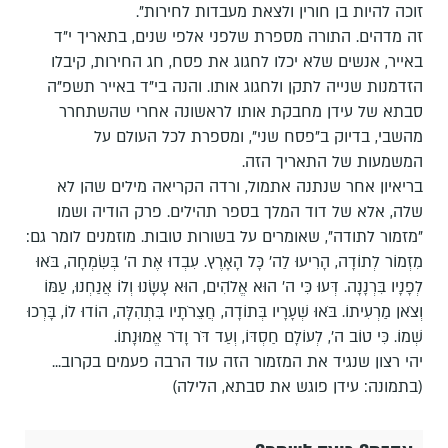
זוכה להיות בן חורין ולצאת מעבדות לחירות".
זה מדהים. התורה מספרת שלפני אלפי שנים, בתאריך י"ד
באייר, אנשים שלא יכלו לחגוג את פסח, חג החירות, קיבלו
הזדמנות שנייה לתקן ולחגוג אותו. והנה בי"ד באייר תשפ"ה
סבתא של עידן מחבקת אותו לראשונה אחרי שהשתחרר
מהשבי, בדיוק ב"פסח שני", ומספרת לכל העולם על
המשמעות של התאריך הזה.
בריאיון אחר שנתנה אתמול, ורדה הקריאה מילים שהן לא
שלה, אלא של דוד המלך בספר תהילים. פרק הודיה ושמו
"מזמור לתודה", שאומרים על בשורות טובות. מוזמנים לומר גם:
מִזְמוֹר לְתוֹדָה, הָרִיעוּ לַה' כָּל הָאָרֶץ. עִבְדוּ אֶת ה' בְּשִׂמְחָה, בֹּאוּ
לְפָנָיו בִּרְנָנָה. דְּעוּ כִּי ה' הוּא אֱלֹהִים, הוּא עָשָׂנוּ וְלוֹ אֲנַחְנוּ, עַמּוֹ
וְצֹאן מַרְעִיתוֹ. בֹּאוּ שְׁעָרָיו בְּתוֹדָה, חֲצֵרֹתָיו בִּתְהִלָּה, הוֹדוּ לוֹ, בָּרְכוּ
שְׁמוֹ. כִּי טוֹב ה', לְעוֹלָם חַסְדּוֹ, וְעַד דֹּר וָדֹר אֱמוּנָתוֹ.
יהי רצון שנגיד את המזמור הזה עוד הרבה פעמים בקרוב...
(בתמונה: עידן פוגש את סבתא, הלילה)