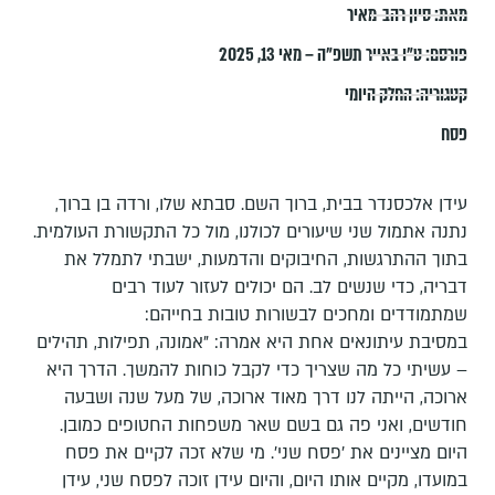
מאת:
סיון רהב-מאיר
פורסם:
ט״ו באייר תשפ״ה – מאי 13, 2025
קטגוריה:
החלק היומי
פסח
עידן אלכסנדר בבית, ברוך השם. סבתא שלו, ורדה בן ברוך,
נתנה אתמול שני שיעורים לכולנו, מול כל התקשורת העולמית.
בתוך ההתרגשות, החיבוקים והדמעות, ישבתי לתמלל את
דבריה, כדי שנשים לב. הם יכולים לעזור לעוד רבים
שמתמודדים ומחכים לבשורות טובות בחייהם:
במסיבת עיתונאים אחת היא אמרה: "אמונה, תפילות, תהילים
– עשיתי כל מה שצריך כדי לקבל כוחות להמשך. הדרך היא
ארוכה, הייתה לנו דרך מאוד ארוכה, של מעל שנה ושבעה
חודשים, ואני פה גם בשם שאר משפחות החטופים כמובן.
היום מציינים את 'פסח שני'. מי שלא זכה לקיים את פסח
במועדו, מקיים אותו היום, והיום עידן זוכה לפסח שני, עידן