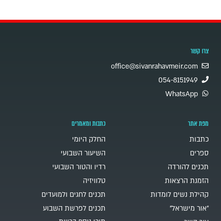
צרו קשר
office@sivanrahavmeir.com
054-8151949
WhatsApp
מפת אתר
כתבות ומאמרים
כתבות
החלק היומי
ספרים
השיעור השבועי
תכנים להורדה
רדיו והטור השבועי
הזמנת הרצאות
טלוויזיה
קהילת נשים לומדות
תכנים לחגים ולמועדים
"אור מישראל"
תכנים לפרשת השבוע