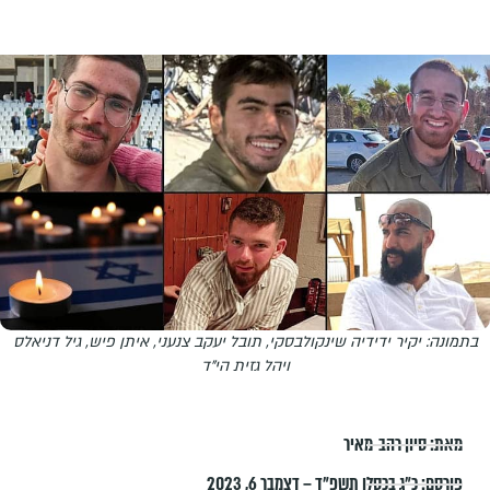
בתמונה: יקיר ידידיה שינקולבסקי, תובל יעקב צנעני, איתן פיש, גיל דניאלס
ויהל גזית הי"ד
מאת:
סיון רהב-מאיר
פורסם:
כ״ג בכסלו תשפ״ד – דצמבר 6, 2023