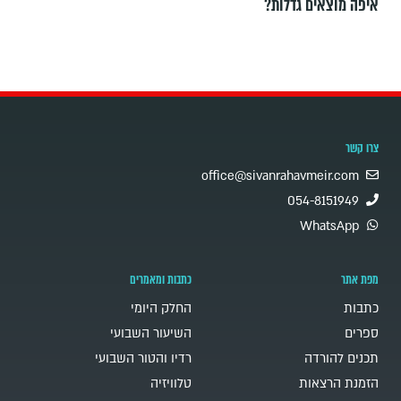
איפה מוצאים גדלות?
צרו קשר
office@sivanrahavmeir.com
054-8151949
WhatsApp
מפת אתר
כתבות ומאמרים
כתבות
החלק היומי
ספרים
השיעור השבועי
תכנים להורדה
רדיו והטור השבועי
הזמנת הרצאות
טלוויזיה