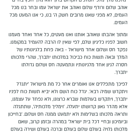
"מלכנו מלך מלכי המלכים הקדוש ברוך הוא מלך חפץ בחיים
אוהב שלום ורודף שלום ואוהב את ישראל עמו ובחר בנו מכל
העמים, לא מפני שאנו מרובים חשק ה' בנו, כי אנו המעט מכל
העמים.
ומתוך אהבתו שאוהב אותנו ואנו מעטים, כל אחד ואחד מעמנו
חשוב לפניו כליגיון שלם, לפי שאין לו הרבה להעמיד במקומנו.
נפקד חס ושלום אחד מישראל - באה פחת בלגיונותיו של
המלך ובאה תשות כוח כביכול במלכותו יתברך, שהרי מלכותו
חסרה לגיון אחד מלגיונותיו ונתמעטה חס ושלום גדולתו
יתברך.
לפיכך מתפללים אנו ואומרים אחר כל מת מישראל 'יתגדל
ויתקדש שמיה רבא'. יגדל כוח השם ולא יביא תשות כוח לפניו
יתברך, ויתקדש בעולמות שברא כרצונו, ולא נפחד על עצמנו,
אלא מהדר גאון קדושתו יתעלה. 'וימליך מלכותיה', שתתגלה
ותראה מלכותו בשלימות ולא יתמעט ממנה חס ושלום. 'בחייכון
וביומיכון ובחיי דכל בית ישראל' במהרה ובזמן קרוב, שאם
מלכותו גלויה בעולם שלום בעולם וברכה בעולם ושירה בעולם