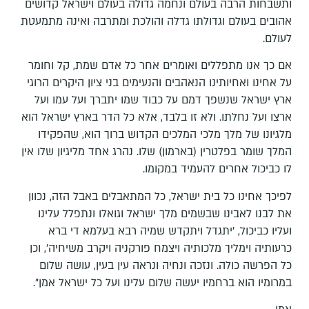
ותשבחות הרבה בעולם ונחמה גדולה בעולם וישראל קדושים
אהובים בעולם וגדולתו גדלה והולכת ומתרבה ואינה מתמעטת
לעולם.
אם כך אנו מתפללים ואומרים אחר כל אדם שמת, קל וחומר
על אחינו ואחיותינו הנאהבים והנעימים בני ציון היקרים הרוגי
ארץ ישראל שנשפך דמם על כבוד שמו יתברך ועל עמו ועל
ארצו ועל נחלתו. ולא זו בלבד, אלא כל הדר בארץ ישראל הוא
מלגיונו של מלך מלכי המלכים הקדוש ברוך הוא, שהפקידו
המלך שומר בפלטרין (בארמון) שלו. נהרג אחד מליגיון שלו אין
לו כביכול אחרים להעמיד במקומו.
לפיכך אחינו כל בית ישראל, כל המתאבלים באבל הזה, נכוון
את לבנו לאבינו שבשמים מלך ישראל וגואלו ונתפלל עלינו
ועליו כביכול, 'יתגדל ויתקדש שמיה רבא בעלמא די ברא
כרעותיה וימליך מלכותיה ויצמח פורקניה ויקרב משיחיה', וכן
כל הפרשה כולה. ונזכה ונחיה ונראה עין בעין, עושה שלום
במרומיו הוא ברחמיו יעשה שלום עלינו ועל כל ישראל אמן".