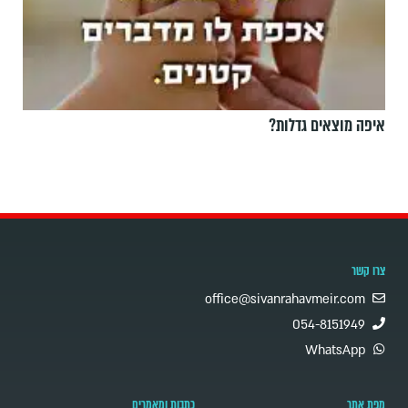
איפה מוצאים גדלות?
צרו קשר
office@sivanrahavmeir.com
054-8151949
WhatsApp
מפת אתר
כתבות ומאמרים