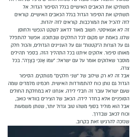
תשתיקו את הכאבים האישיים בגלל הסיפור הגדול. אל
תשתיקו את הסיפור הגדול בגלל הכאבים האישיים. קוראים
לזה להכיל את המורכבות. קוראים לזה יהדות.
זה לא אגואיסטי. חשוב מאוד לדאוג לשקט הנפשי ולחוסן
שלנו. באמת יש מקום לכל החלקים שבתוכנו. אפשר להתפלל
גם על הצרות ה"קטנות" וגם על העניינים הגדולים, והכול חלק
מאותו סיפור. אלוקים איתנו בכל התהליך הזה. בספר תהילים
מוסבר שאלוקים אומר על עם ישראל: "עִמּוֹ אָנֹכִי בְצָרָה". בכל
צרה.
אבל זה לא רק שילוב של "שני חלקים" מנותקים. הסיפור
הגדול גם נותן כוח להתמודדות האישית. חכמינו מלמדים שמה
שעם ישראל עובר זה חבלי לידה. אנחנו לא במחלקת החולים
הסופניים אלא בחדר לידה. הכאב של הצירים בוודאי כואב,
אבל הוא מוליד בסוף משהו טוב וגדול יותר, שנותן משמעות
וכוח לכאב שבדרך.
שנזכה להרגיש זאת בקרוב.