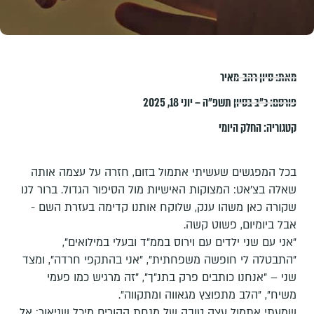
מאת:
סיון רהב-מאיר
פורסם:
כ״ב בסיון תשפ״ה – יוני 18, 2025
קטגוריה:
החלק היומי
בכל המפגשים שעשיתי אתמול בזום, חזרה על עצמה אותה
שאלה בצ'אט: המצוקות האישיות מול הסיפור הגדול. ברור לנו
שקורה כאן משהו ענק, שלוקח אותנו קדימה בעזרת השם -
אבל ביומיום, פשוט קשה.
"אני עם שני ילדים עם וירוס בממ"ד ובעלי במילואים",
"התבטלה לי חופשה משפחתית", "אני בהתקפי חרדה", ומצד
שני – "אנחנו כותבים פרק בתנ"ך", "זה מרגיש כמו פעמי
משיח", "הלב מתפוצץ מגאווה ומתקווה".
שמעתי אתמול עצה טובה של מנחת ההורים מיכל שניאור: אל