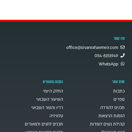
צרו קשר
office@sivanrahavmeir.com
054-8151949
WhatsApp
מפת אתר
כתבות ומאמרים
כתבות
החלק היומי
ספרים
השיעור השבועי
תכנים להורדה
רדיו והטור השבועי
הזמנת הרצאות
טלוויזיה
קהילת נשים לומדות
תכנים לחגים ולמועדים