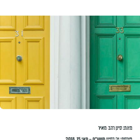
מאת:
סיון רהב-מאיר
פורסם:
א׳ בסיון תשע״ח – מאי 15, 2018