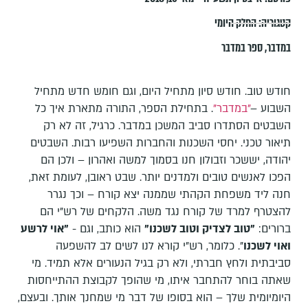
קטגוריה:
החלק היומי
במדבר
,
ספר במדבר
חודש טוב. חודש סיון מתחיל היום, וגם חומש חדש מתחיל
השבוע –
"במדבר"
. בתחילת הספר, התורה מתארת איך כל
השבטים הסתדרו סביב המשכן במדבר. כרגיל, זה לא רק
תיאור טכני. יחסי השכנות והחברות השפיעו רבות. השבטים
יהודה, יששכר וזבולון חנו בסמוך למשה ואהרון – ולכן הם
הפכו לאנשים טובים ולמדנים יותר. שבט ראובן, לעומת זאת,
חנה ליד משפחת הקהתי שממנה יצא קורח – וכך נגרר
להצטרף למרד של קורח נגד משה. הלקחים של רש"י הם
ברורים:
"טוב לצדיק וטוב לשכנו"
הוא כותב, וגם -
"אוי לרשע
ואוי לשכנו
". כלומר, רש"י קורא לנו לשים לב להשפעה
סביבתית ולחץ חברתי, ולא רק בגיל הנעורים אלא תמיד. מי
שאתה בוחר להתחבר איתו, מי שהופך לקבוצת ההתייחסות
היומיומית שלך – הוא בסופו של דבר מי שמחנך אותך. ובעצם,