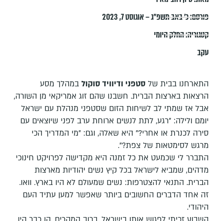
פורסם:
כ׳ באב תשפ״ג – אוגוסט 7, 2023
קטגוריה:
החלק היומי
עקב
התארחנו בבית של
סטפני ודיוויד סוקול
במהלך מסע
הרצאות בארצות הברית. חשבנו שהם זוג אמריקאי מן השורה,
אבל אז שמתי לב לשיחות הזום שסטפני מנהלת עם ישראל
יומם ולילה: "רגע, לתת לנשים ארוחת ערב לפני שיוצאים עם
סירה לכנרת או אחרי?" היא שאלה, וגם: "מי המדריך הכי
מרגש לסימטאות של צפת?".
התברר לי שכמעט את כל זמנה היא מקדישה לפרויקט חינוכי
מדהים, שמביא לישראל בכל קיץ נשים יהודיות מארצות
הברית. התנאי להצטרפות: נשים שמעולם לא היו בארץ. וואו.
זה אחד הדברים החשובים ביותר שאפשר למען עתיד העם
היהודי.
השבוע זכיתי לפגוש אותן בישראל. ברוב המקרים, הן כבר היו