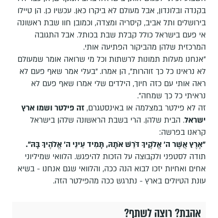
בקנדה ובלונדון, אבל מעולם לא ביקרו כאן. עכשיו כן. הן טיילו
בירושלים ותל אביב, קיסריה ומצדה, וכמובן חוו שבת ראשונה
אי פעם בישראל כולל קבלת שבת בכותל. אבל התגובה
המרכזית שלהן מהביקור הפתיעה אותי.
"אנחנו מעלות תמונות לרשתות וכל מי שרואה אומר שמעולם
לא נראינו כל כך זוהרות", הן אמרו. "בעלי אמר שאף פעם לא
ראה אותי עם כזה חיוך, הילדים שלי אמרו שאף פעם לא
נראיתי כל כך שמחה".
זה לא פילטר במצלמה או באינסטגרם,
זה פילטר ושמו ארץ
ישראל
. הבית שלהן. הרי בשבת הראשונה שלהן בישראל
קראנו בפרשה:
"אֶרֶץ אֲשֶׁר ה' אֱלֹקֶיךָ דֹּרֵשׁ אֹתָהּ, תָּמִיד עֵינֵי ה' אֱלֹהֶיךָ בָּהּ".
תודה לסטפני ולקבוצה על הזכות להיפגש. הלוואי שמיליוני
אחים ואחיות יזכו לבוא הנה ככה, והלוואי שגם אנחנו - בשיא
עונת הטיולים בארץ - נתרגש ככה מהפילטר הזה.
אהבת? רוצה לשתף?