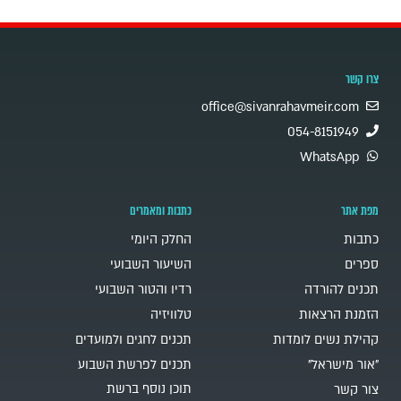
צרו קשר
office@sivanrahavmeir.com
054-8151949
WhatsApp
מפת אתר
כתבות ומאמרים
כתבות
החלק היומי
ספרים
השיעור השבועי
תכנים להורדה
רדיו והטור השבועי
הזמנת הרצאות
טלוויזיה
קהילת נשים לומדות
תכנים לחגים ולמועדים
"אור מישראל"
תכנים לפרשת השבוע
תוכן נוסף ברשת
צור קשר