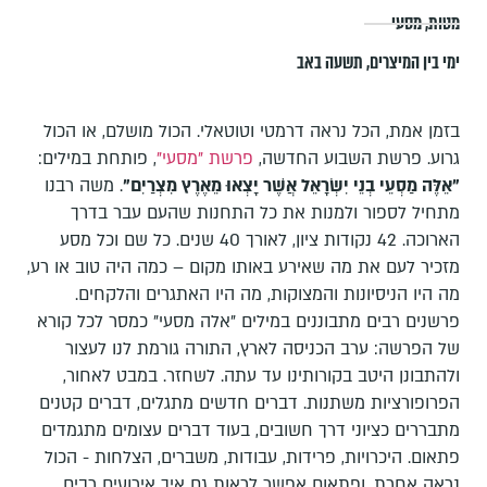
מטות
,
מסעי
ימי בין המיצרים
,
תשעה באב
בזמן אמת, הכל נראה דרמטי וטוטאלי. הכול מושלם, או הכול
גרוע. פרשת השבוע החדשה,
פרשת "מסעי"
, פותחת במילים:
"אֵלֶּה מַסְעֵי בְנֵי יִשְׂרָאֵל אֲשֶׁר יָצְאוּ מֵאֶרֶץ מִצְרַיִם"
. משה רבנו
מתחיל לספור ולמנות את כל התחנות שהעם עבר בדרך
הארוכה. 42 נקודות ציון, לאורך 40 שנים. כל שם וכל מסע
מזכיר לעם את מה שאירע באותו מקום – כמה היה טוב או רע,
מה היו הניסיונות והמצוקות, מה היו האתגרים והלקחים.
פרשנים רבים מתבוננים במילים "אלה מסעי" כמסר לכל קורא
של הפרשה: ערב הכניסה לארץ, התורה גורמת לנו לעצור
ולהתבונן היטב בקורותינו עד עתה. לשחזר. במבט לאחור,
הפרופורציות משתנות. דברים חדשים מתגלים, דברים קטנים
מתבררים כציוני דרך חשובים, בעוד דברים עצומים מתגמדים
פתאום. היכרויות, פרידות, עבודות, משברים, הצלחות - הכול
נראה אחרת, ופתאום אפשר לראות גם איך אירועים רבים