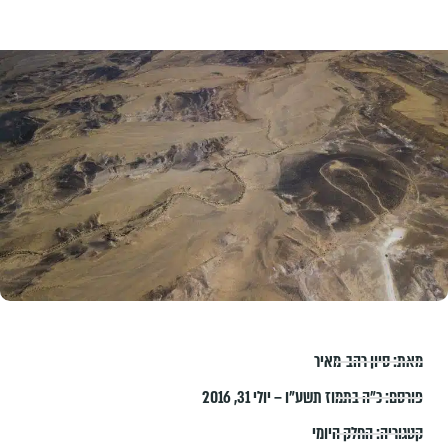
מאת:
סיון רהב-מאיר
פורסם:
כ״ה בתמוז תשע״ו – יולי 31, 2016
קטגוריה:
החלק היומי