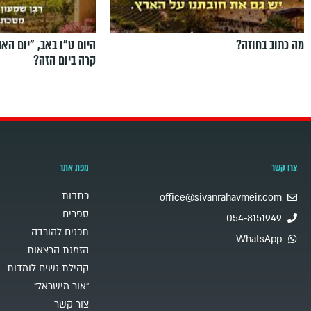
מה כתוב בחוזה?
היום ט"ו באב, ”יום הא
קרה ביום הזה?
צרו קשר
מפת אתר
כתבות
office@sivanrahavmeir.com
ספרים
054-8151949
תכנים להורדה
WhatsApp
הזמנת הרצאות
קהילת נשים לומדות
"אור מישראל"
צור קשר