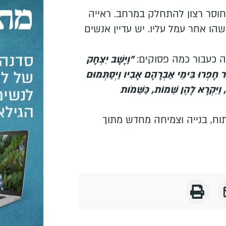
וסר רצון להתחלק במרחב. ראייה
 אחר עמל עליו. יש עדיין אנשים
ה כעבור כמה פסוקים:
"וַיָּשָׁב יִצְחָק
ֶר חָפְרוּ בִּימֵי אַבְרָהָם אָבִיו וַיְסַתְּמוּם
ַיִּקְרָא לָהֶן שֵׁמוֹת, כַּשֵּׁמֹות
וח, בנייה וצמיחה מחדש מתוך