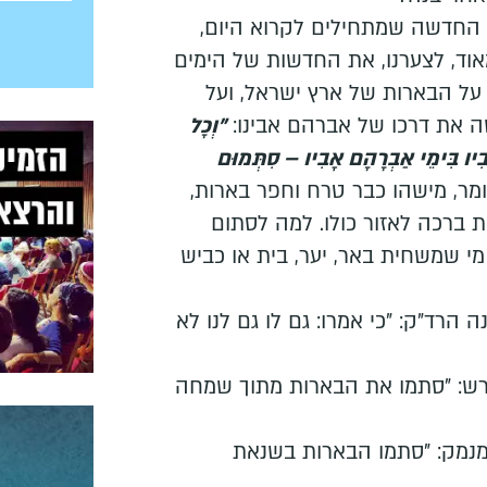
החדשה שמתחילים לקרוא היום,
מאוד, לצערנו, את החדשות של הימים
ל הבארות של ארץ ישראל, ועל
ה את דרכו של אברהם אבינו:
"וְכָל
בִיו בִּימֵי אַבְרָהָם אָבִיו – סִתְּמוּם
ומר, מישהו כבר טרח וחפר בארות,
ת ברכה לאזור כולו. למה לסתום
מי שמשחית באר, יער, בית או כביש
ה הרד"ק: "כי אמרו: גם לו גם לנו לא
רש: "סתמו את הבארות מתוך שמחה
 מנמק: "סתמו הבארות בשנאת