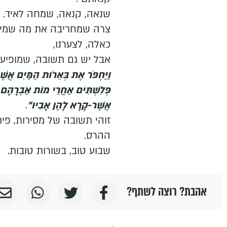
שנאה, קנאה, שמחה לאיד. ח
צרה שמחריבה את מה שמישהו
כאלה, לצערנו,
אבל יש גם תשובה, שמופיע
וַיַּחְפֹּר אֶת בְּאֵרֹות הַמַּיִם אֲשׁ
פְּלִשְׁתִּים אַחֲרֵי מוֹת אַבְרָהָם, ו
אֲשֶׁר-קָרָא לָהֶן אָבִיו"
.
זוהי תשובה של מסירות, פית
ההרס.
שבוע טוב, בשורות טובות.
אהבת? רוצה לשתף?