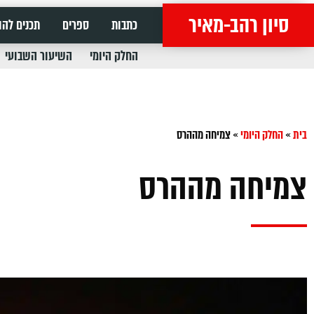
סיון רהב-מאיר
כתבות
ספרים
תכנים להו
החלק היומי
השיעור השבועי
בית
»
החלק היומי
»
צמיחה מההרס
צמיחה מההרס