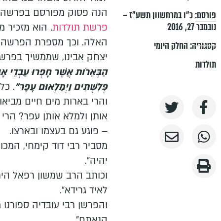
הנה פסוק מפורסם בפרשה 
פורסם:
כ״ו במרחשוון תשע״ז –
נובמבר 27, 2016
פרשת תולדות
. הוא מזכיר 
האלה. וכך מספרת הפרשה ע
קטגוריה:
החלק היומי
יצחק אבינו, שממשיך בפרש
תולדות
הַבְּאֵרֹות אֲשֶׁר חָפְרוּ עַבְדֵי אָ
פְּלִשְׁתִּים וַיְמַלְאוּם עָפָר"
. כל
והרי בארות מים חיים מביאו
אותן ולמלא אותן עפר? הרי 
– פוגע גם בעצמו ובארצו.
מסביר רבי דוד קימחי, המכונ
יהיה".
וכותב הרב שמשון רפאל הי
לאיד גרידא".
והפרשן רבי עובדיה ספורנו
קנאתם".