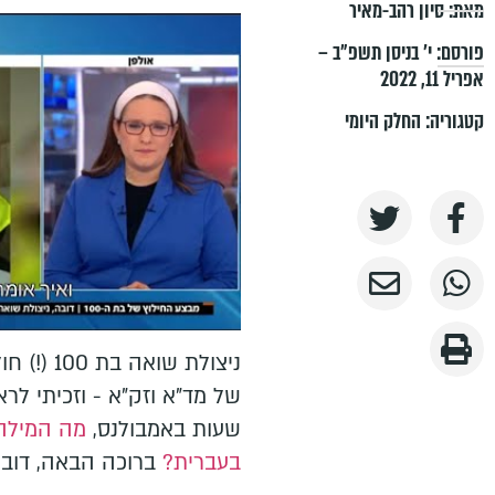
מאת:
סיון רהב-מאיר
פורסם:
י׳ בניסן תשפ״ב –
אפריל 11, 2022
קטגוריה:
החלק היומי
ניצולת שו
שעות באמבולנס,
מה המילה
בעברית?
ברוכה הבאה, דובה 