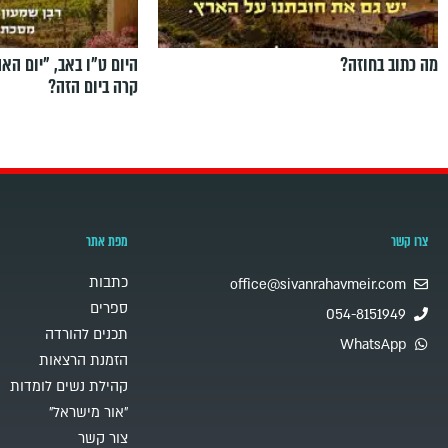
מה כתוב בחוזה?
היום ט"ו באב, ”יום הא
קרה ביום הזה?
צרו קשר
מפת אתר
כתבות
office@sivanrahavmeir.com
ספרים
054-8151949
תכנים להורדה
WhatsApp
הזמנת הרצאות
קהילת נשים לומדות
"אור מישראל"
צור קשר