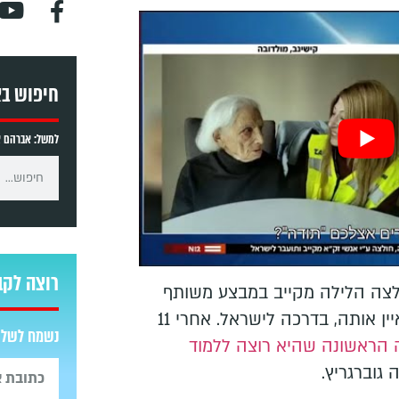
חיפוש ב
למשל: אברהם אב
רוצה לקב
אה בת 100 (!) חולצה הלילה מקייב במבצע משותף
של מד"א וזק"א - וזכיתי לראיין אותה, בדרכה לישראל. אחרי 11
נשמח לשלוח
 הראשונה שהיא רוצה ללמוד
גוברגריץ.