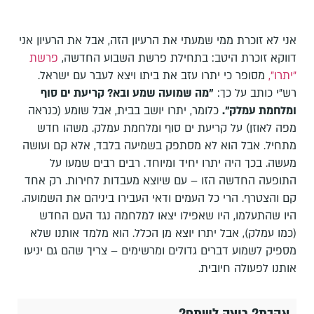
אני לא זוכרת ממי שמעתי את הרעיון הזה, אבל את הרעיון אני
דווקא זוכרת היטב: בתחילת פרשת השבוע החדשה,
פרשת
"יתרו",
מסופר כי יתרו עזב את ביתו ויצא לעבר עם ישראל.
רש"י כותב על כך:
"מה שמועה שמע ובא? קריעת ים סוף
ומלחמת עמלק".
כלומר, יתרו יושב בבית, אבל שומע (כנראה
מפה לאוזן) על קריעת ים סוף ומלחמת עמלק. משהו חדש
מתחיל. אבל הוא לא מסתפק בשמיעה בלבד, אלא קם ועושה
מעשה. בכך היה יתרו יחיד ומיוחד. רבים רבים שמעו על
התופעה החדשה הזו – עם שיוצא מעבדות לחירות. רק אחד
קם והצטרף. הרי כל העמים ודאי העבירו ביניהם את השמועה.
היו שהתעלמו, היו שאפילו יצאו למלחמה נגד העם החדש
(כמו עמלק), אבל יתרו יוצא מן הכלל. הוא מלמד אותנו שלא
מספיק לשמוע דברים גדולים ומרשימים – צריך שהם גם יניעו
אותנו לפעולה חיובית.