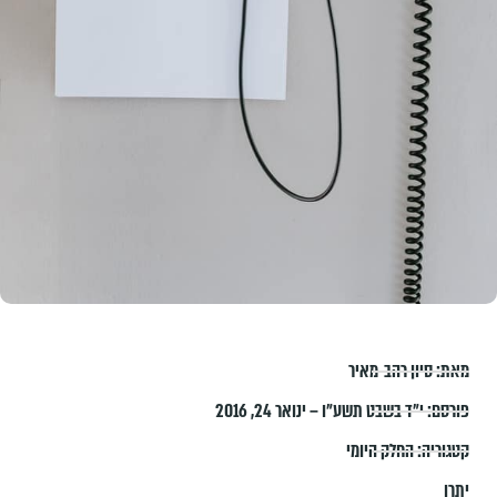
מאת:
סיון רהב-מאיר
פורסם:
י״ד בשבט תשע״ו – ינואר 24, 2016
קטגוריה:
החלק היומי
יתרו