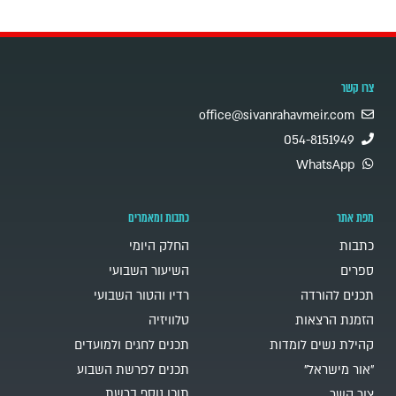
צרו קשר
office@sivanrahavmeir.com
054-8151949
WhatsApp
מפת אתר
כתבות ומאמרים
כתבות
החלק היומי
ספרים
השיעור השבועי
תכנים להורדה
רדיו והטור השבועי
הזמנת הרצאות
טלוויזיה
קהילת נשים לומדות
תכנים לחגים ולמועדים
"אור מישראל"
תכנים לפרשת השבוע
תוכן נוסף ברשת
צור קשר