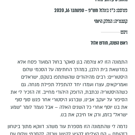
פורסם:
כ״ז באלול תש״פ – ספטמבר 16, 2020
קטגוריה:
החלק היומי
ויגש
ראש השנה
,
חודש אלול
התמונה הזו לא צולמה בגן סאקר בחול המועד פסח אלא
במדשאת בית הלבן, במהלך החתימה על הסכמי שלום
היסטוריים: רבים מהיהודים שהשתתפו בטקס, ישראלים
ואמריקאים, עצרו ועמדו יחד להתפלל תפילת מנחה. גם
כשההיסטוריה נכתבת, הדופק היהודי מחייב. זה הזכיר לי את
הסיפור על יעקב אבינו, שברגע היסטורי אחר פגש סוף סוף
את בנו יוסף אחרי כל השנים האלה – אבל נעמד לומר "שמע
ישראל" בזמן, ורק אז חיבק את בנו.
נדמה לי שהתמונה הזו מספרת עוד משהו: דווקא מתוך ביטחון
בזהותם – הם הצליחו להגיע להישג שכזה, להסכמי שלום עם