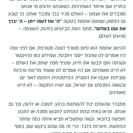
בחריין ועם איחוד האמירויות. כשאנחנו יודעים מי אנחנו
ומכבדים את עצמנו – העולם מכיר בכך ומכבד אותנו. כך קובע
גם הפסוק שצוטט אתמול בטקס:
"ה' עוז לעמו ייתן – ה' יברך
את עמו בשלום".
מתוך העוז, הביטחון בזהות, העוצמה –
מגיעים לשלום.
ההישג אתמול הוא סיום מטורף לשנה מטורפת. אם לפני שנה
היו אומרים לנו שהכול ייסגר ויתבטל, שמילים כמו פרויקטור
וקורונה וזום יכבשו את חיינו, שנגיף מסין ישתק את העולם –
לא היינו מאמינים. אם היו אומרים לנו ששתי מדינות ערביות
מובילות יעקפו את הסוגייה הפלסטינית ויחתמו לאור יום
ובגאווה הסכמים עם ישראל, וגם ישירו התקווה – לא היינו
מאמינים.
מתברר שהעולם יכול להשתנות ברגע, לטובה או לרעה, וכך גם
אנחנו. תראו באיזו קלות התחלנו לחבוש מסכה או לתכנן
חופשה בדובאי. נקווה שתשפ"א תביא איתה כמה שיותר
הפתעות, חיוביות בלבד. הרי זה מה שהם ביקשו שם, בסוף