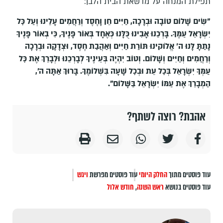
תפילת המנחה על מדשאת הבית הלבן:
"שִׂים שָׁלוֹם טוֹבָה וּבְרָכָה, חַיִּים חֵן וָחֶסֶד וְרַחֲמִים עָלֵינוּ וְעַל כׇּל
יִשְׂרָאֵל עַמֶּךָ. בָּרְכֵנוּ אָבִינוּ כֻּלָּנוּ כְּאֶחָד בְּאוֹר פָּנֶיךָ, כִּי בְאוֹר פָּנֶיךָ
נָתַתָּ לָּנוּ ה' אֱלֹוקינוּ תּוֹרַת חַיִּים וְאַהֲבַת חֶסֶד, וּצְדָקָה וּבְרָכָה
וְרַחֲמִים וְחַיִּים וְשָׁלוֹם. וְטוֹב יִהְיֶה בְּעֵינֶיךָ לְבָרְכֵנוּ וּלְבָרֵךְ אֶת כׇּל
עַמְּךָ יִשְׂרָאֵל בְּכׇל עֵת וּבְכׇל שָׁעָה בִּשְׁלוֹמֶךָ. בָּרוּךְ אַתָּה ה',
הַמְבָרֵךְ אֶת עַמּוֹ יִשְׂרָאֵל בַּשָּׁלוֹם".
אהבת? רוצה לשתף?
עוד פוסטים מתוך
החלק היומי
עוד פוסטים מפרשת
ויגש
עוד פוסטים בנושא
ראש השנה
,
חודש אלול