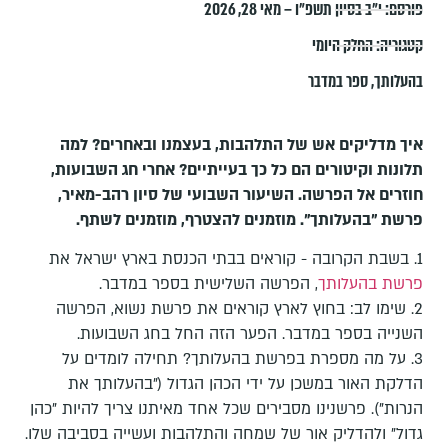
פורסם:
י״ב בסיון תשפ״ו – מאי 28, 2026
קטגוריה:
החלק היומי
בהעלותך
,
ספר במדבר
איך מדליקים אש של התלהבות, בעצמנו ובאחרים? למה
תלונות וקיטורים הם כל כך בעייתיים? אחרי חג השבועות,
חוזרים אל הפרשה. השיעור השבועי של סיון רהב-מאיר,
פרשת "בהעלותך". מוזמנים להצטרף, מוזמנים לשתף.
1. בשבת הקרובה - קוראים בבתי הכנסת בארץ ישראל את
פרשת בהעלותך
, הפרשה השלישית בספר במדבר.
2. שימו לב: בחוץ לארץ קוראים את פרשת נשוא, הפרשה
השנייה בספר במדבר. הפער הזה החל בחג השבועות.
3. על מה מספרת בפרשת בהעלותך? תחילה לומדים על
הדלקת האור במשכן על ידי הכהן הגדול ("בהעלותך את
הנרות"). פרשנינו מסבירים שכל אחד מאיתנו צריך להיות "כהן
גדול" ולהדליק אור של שמחה והתלהבות ועשייה בסביבה שלו.