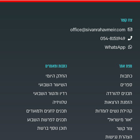
צרו קשר
office@sivanrahavmeir.com
054-8151949
WhatsApp
מפת אתר
כתבות ומאמרים
כתבות
החלק היומי
ספרים
השיעור השבועי
תכנים להורדה
רדיו והטור השבועי
הזמנת הרצאות
טלוויזיה
קהילת נשים לומדות
תכנים לחגים ולמועדים
"אור מישראל"
תכנים לפרשת השבוע
תוכן נוסף ברשת
צור קשר
הצהרת נגישות