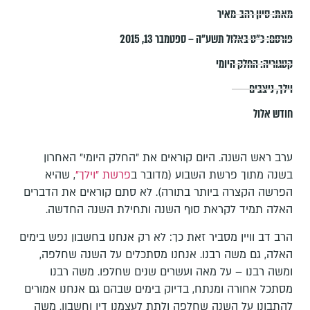
מאת:
סיון רהב-מאיר
פורסם:
כ״ט באלול תשע״ה – ספטמבר 13, 2015
קטגוריה:
החלק היומי
וילך
,
ניצבים
חודש אלול
ערב ראש השנה. היום קוראים את "החלק היומי" האחרון
בשנה מתוך פרשת השבוע (מדובר ב
פרשת "וילך"
, שהיא
הפרשה הקצרה ביותר בתורה). לא סתם קוראים את הדברים
האלה תמיד לקראת סוף השנה ותחילת השנה החדשה.
הרב דב וויין מסביר זאת כך: לא רק אנחנו בחשבון נפש בימים
האלה, גם משה רבנו. אנחנו מסתכלים על השנה שחלפה,
ומשה רבנו – על מאה ועשרים שנים שחלפו. משה רבנו
מסתכל אחורה ומנתח, בדיוק בימים שבהם גם אנחנו אמורים
להתבונן על השנה שחלפה ולתת לעצמנו דין וחשבון. משה