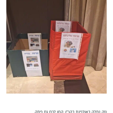
וזה נתלה באולפנת בהר"ן. קחו לכם גם פתק.