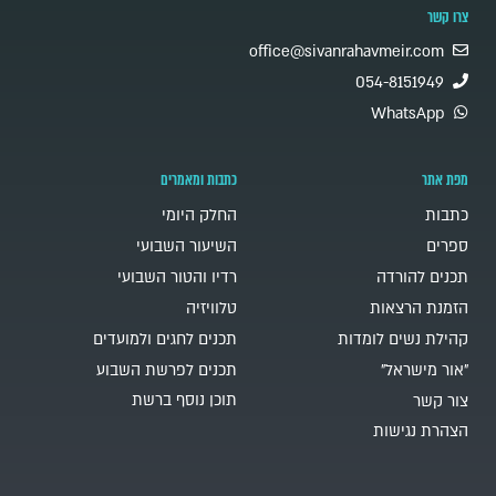
צרו קשר
office@sivanrahavmeir.com
054-8151949
WhatsApp
מפת אתר
כתבות ומאמרים
כתבות
החלק היומי
ספרים
השיעור השבועי
תכנים להורדה
רדיו והטור השבועי
הזמנת הרצאות
טלוויזיה
קהילת נשים לומדות
תכנים לחגים ולמועדים
"אור מישראל"
תכנים לפרשת השבוע
תוכן נוסף ברשת
צור קשר
הצהרת נגישות