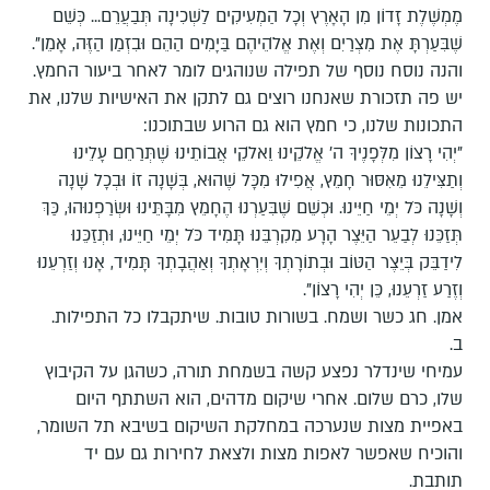
מֶמְשֶׁלֶת זָדוֹן מִן הָאָרֶץ וְכָל הַמְעִיקִים לַשְׁכִינָה תְּבַעֲרֵם... כְּשֵׁם
שֶׁבִּעַרְתָּ אֶת מִצְרַיִם וְאֶת אֱלֹהֵיהֶם בַּיָמִים הַהֵם וּבִזְמַן הַזֶּה, אָמֵן".
והנה נוסח נוסף של תפילה שנוהגים לומר לאחר ביעור החמץ.
יש פה תזכורת שאנחנו רוצים גם לתקן את האישיות שלנו, את
התכונות שלנו, כי חמץ הוא גם הרוע שבתוכנו:
"יְהִי רָצוֹן מִלְּפָנֶיךָ ה׳ אֱלֹקֵינוּ וֵאלֹקֵי אֲבוֹתֵינוּ שֶׁתְּרַחֵם עָלֵינוּ
וְתַצִּילֵנוּ מֵאִסּוּר חָמֵץ, אֲפִילוּ מִכָּל שֶׁהוּא, בְּשָׁנָה זוֹ וּבְכָל שָׁנָה
וְשָׁנָה כֹּל יְמֵי חַיֵּינוּ. וּכְשֵׁם שֶׁבִּעַרְנוּ הֶחָמֵץ מִבָּתֵּינוּ וּשְׂרַפְנוּהוּ, כַּךְ
תְּזַכֵּנוּ לְבַעֵר הַיֵּצֶר הָרָע מִקִרְבֵּנוּ תָּמִיד כֹּל יְמֵי חַיֵּינוּ, וּתְזַכֵּנוּ
לִידַבֵּק בְּיֵצֶר הַטּוֹב וּבְתוֹרָתְךָ וְיִרְאָתְךָ וְאַהֲבָתְךָ תָּמִיד, אָנוּ וְזַרְעֵנוּ
וְזֶרַע זַרְעֵנוּ, כֵּן יְהִי רָצוֹן".
אמן. חג כשר ושמח. בשורות טובות. שיתקבלו כל התפילות.
ב.
עמיחי שינדלר נפצע קשה בשמחת תורה, כשהגן על הקיבוץ
שלו, כרם שלום. אחרי שיקום מדהים, הוא השתתף היום
באפיית מצות שנערכה במחלקת השיקום בשיבא תל השומר,
והוכיח שאפשר לאפות מצות ולצאת לחירות גם עם יד
תותבת.