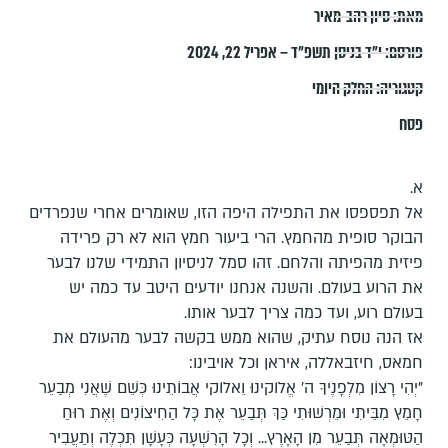
מאת:
סיון רהב-מאיר
פורסם:
י״ד בניסן תשפ״ד – אפריל 22, 2024
קטגוריה:
החלק היומי
פסח
א.
אל תפספסו את התפילה היפה הזו, שאומרים אחרי שנפרדים
הבוקר סופית מהחמץ. הרי ביעור חמץ הוא לא רק פרידה
פיזית מהפיתה והלחם. זהו סמל לניסיון התמידי שלנו לבער
את הרוע בעולם. והשנה אנחנו יודעים היטב עד כמה יש
בעולם רוע, ועד כמה צריך לבער אותו.
אז הנה נוסח עתיק, שהוא ממש בקשה לבער מהעולם את
חמאס, חיזבאללה, איראן וכל אויבינו:
"יְהִי רָצוֹן מִלְפָנֶיךָ ה' אֱלֹוקינוּ וֵאלֹוקי אֲבוֹתֵינוּ כְּשֵׁם שֶׁאֲנִי מְבַעֵר
חָמֵץ מִבֵּיתִי וּמֵרְשׁוּתִי כַּךְ תְּבַעֵר אֶת כָּל הַחִיצוֹנִים וְאֶת רוּחַ
הַטּוּמְאָה תְּבַעֵר מִן הָאָרֶץ... וְכָל הָרִשְׁעָה כְּעָשָׁן תִּכְלֶה וְתַעֲבִיר