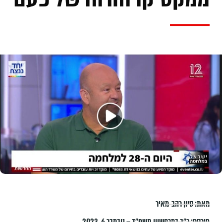
מאת:
סיון רהב-מאיר
פורסם:
כ״ב במרחשוון תשפ״ד – נובמבר 6, 2023