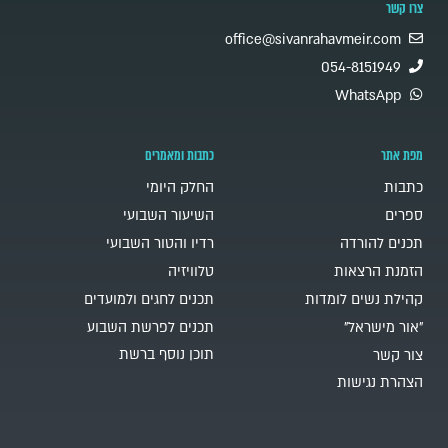
צרו קשר
office@sivanrahavmeir.com
054-8151949
WhatsApp
מפת אתר
כתבות ומאמרים
כתבות
החלק היומי
ספרים
השיעור השבועי
תכנים להורדה
רדיו והטור השבועי
הזמנת הרצאות
טלוויזיה
קהילת נשים לומדות
תכנים לחגים ולמועדים
"אור מישראל"
תכנים לפרשת השבוע
תוכן נוסף ברשת
צור קשר
הצהרת נגישות