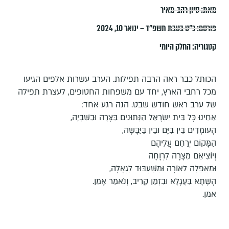
מאת:
סיון רהב-מאיר
פורסם:
כ״ט בטבת תשפ״ד – ינואר 10, 2024
קטגוריה:
החלק היומי
הכותל כבר ראה הרבה תפילות. הערב עשרות אלפים הגיעו
מכל רחבי הארץ, יחד עם משפחות החטופים, לעצרת תפילה
של ערב ראש חודש שבט. הנה רגע אחד:
אַחֵינוּ כָּל בֵּית יִשְׂרָאֵל הַנְּתוּנִים בַּצָּרָה וּבַשִּׁבְיָה,
הָעוֹמְדִים בֵּין בַּיָּם וּבֵין בַּיַּבָּשָׁה,
הַמָּקוֹם יְרַחֵם עֲלֵיהֶם
וְיוֹצִיאֵם מִצָּרָה לִרְוָחָה
וּמֵאֲפֵלָה לְאוֹרָה וּמִשִּׁעְבּוּד לִגְאֻלָּה,
הָשָׁתָא בַּעֲגָלָא וּבִזְמַן קָרִיב, וְנֹאמַר אָמֵן.
אמן.