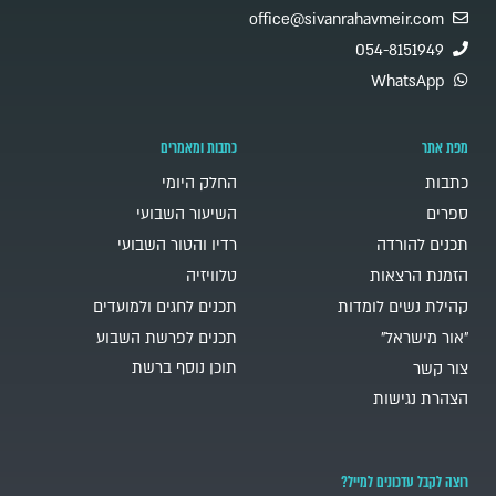
office@sivanrahavmeir.com
054-8151949
WhatsApp
מפת אתר
כתבות ומאמרים
כתבות
החלק היומי
ספרים
השיעור השבועי
תכנים להורדה
רדיו והטור השבועי
הזמנת הרצאות
טלוויזיה
קהילת נשים לומדות
תכנים לחגים ולמועדים
"אור מישראל"
תכנים לפרשת השבוע
תוכן נוסף ברשת
צור קשר
הצהרת נגישות
רוצה לקבל עדכונים למייל?