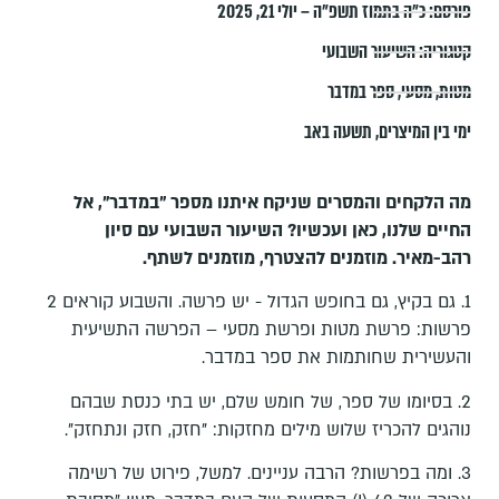
פורסם:
כ״ה בתמוז תשפ״ה – יולי 21, 2025
קטגוריה:
השיעור השבועי
מטות
,
מסעי
,
ספר במדבר
ימי בין המיצרים
,
תשעה באב
מה הלקחים והמסרים שניקח איתנו מספר "במדבר", אל
החיים שלנו, כאן ועכשיו? השיעור השבועי עם סיון
רהב-מאיר. מוזמנים להצטרף, מוזמנים לשתף.
1. גם בקיץ, גם בחופש הגדול - יש פרשה. והשבוע קוראים 2
פרשות: פרשת מטות ופרשת מסעי – הפרשה התשיעית
והעשירית שחותמות את ספר במדבר.
2. בסיומו של ספר, של חומש שלם, יש בתי כנסת שבהם
נוהגים להכריז שלוש מילים מחזקות: "חזק, חזק ונתחזק".
3. ומה בפרשות? הרבה עניינים. למשל, פירוט של רשימה