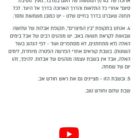
ארוכה של 42 (!) המסעות של העם במדבר, מעין "מסיבת
סיום" אחרי כל התלאות והדרך הארוכה בדרך אל היעד. לכל
תחנה שעברנו בדרך בחיים שלנו - יש כמובן משמעות ומסר.
4. אנחנו בתקופת "בין המיצרים", תקופת אבלות של שלושה
שבועות לקראת תשעה באב. יש מנהגים רבים של אבל בימים
האלה (לא מתחתנים, לא מסתפרים ועוד - לפי הנהוג בעוד
השונות). בשבת קוראים אחרי הפרשה הפטרה מיוחדת, לימים
האלה, אבל אין בשבת עצמה מנהגים של אבלות. להיפך, זהו
יום של שמחה.
5. ובשבת הזו - מציינים גם את ראש חודש אב.
שבת שלום וחודש טוב.