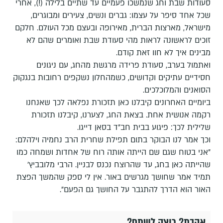
סעודות שבת וחג שנמשכו פעמיים עד שתיים בלילה (!), אחרי
שכל אחד סיפר על עצמו: גברים ונשים, צעירים ומבוגרים,
מישראל, מארצות הברית, מאירופה ובעצם מכל העולם. חלקם
זוכים לראשונה לראות מהי סעודת שבת ואומרים שהם לא
מבינים איך לא חוו זאת קודם.
ואתמול בערב, סעודת פרידה מרגשת מהחג, עם ניגונים
חסידיים עתיקים וקדושים, כשמהחלון נשקפים רחובות בנגקוק
הסואנים והמלוכלכים.
ביומיים האחרונים קיבלנו כאן תזכורת נפלאה לכך שאנחנו
רקמה אנושית אחת. בצאת החג, לצערנו, קיבלנו תזכורת
שלילית לכך: פיגוע בבית חב"ד בסאן דייגו.
וכך אמר לנו הבוקר בתום תפילת שחרית הרב נחמיה וילהלם:
"אני בטוח שגם שם הייתה אותה רוח של אחדות ושמחה כמו
שהייתה כאן בחג, עד שהרוצח נכנס לבניין. הרבי מלובביץ'
תמיד אמר שחושך מגרשים באור. אין לי ספק שהמשך הפצת
האור הוא הדרך להתגבר על החושך גם הפעם".
אהבת? רוצה לשתף?