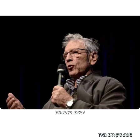
צילום: פלאש90
מאת:
סיון רהב-מאיר