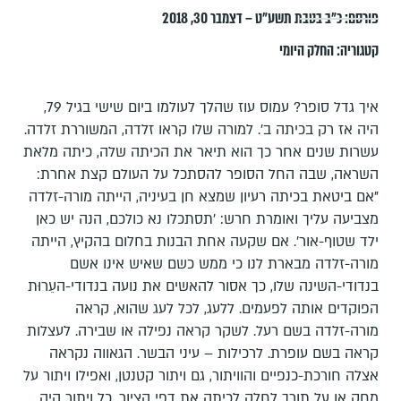
פורסם:
כ״ב בטבת תשע״ט – דצמבר 30, 2018
קטגוריה:
החלק היומי
איך גדל סופר? עמוס עוז שהלך לעולמו ביום שישי בגיל 79,
היה אז רק בכיתה ב'. למורה שלו קראו זלדה, המשוררת זלדה.
עשרות שנים אחר כך הוא תיאר את הכיתה שלה, כיתה מלאת
השראה, שבה החל הסופר להסתכל על העולם קצת אחרת:
"אם ביטאת בכיתה רעיון שמצא חן בעיניה, הייתה מורה-זלדה
מצביעה עליך ואומרת חרש: 'תסתכלו נא כולכם, הנה יש כאן
ילד שטוף-אור'. אם שקעה אחת הבנות בחלום בהקיץ, הייתה
מורה-זלדה מבארת לנו כי ממש כשם שאיש אינו אשם
בנדודי-השינה שלו, כך אסור להאשים את נועה בנדודי-העֵרוּת
הפוקדים אותה לפעמים. ללעג, לכל לעג שהוא, קראה
מורה-זלדה בשם רעל. לשקר קראה נפילה או שבירה. לעצלות
קראה בשם עופרת. לרכילות – עיני הבשר. הגאווה נקראה
אצלה חורכת-כנפיים והוויתור, גם ויתור קטנטן, ואפילו ויתור על
מחק או על תורך לחלק לכיתה את דפי הציור, כל ויתור היה