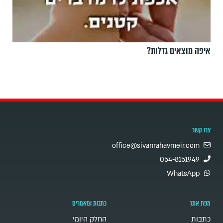
איפה מוצאים גדלות?
צרו קשר
office@sivanrahavmeir.com
054-8151949
WhatsApp
מפת אתר
כתבות ומאמרים
כתבות
החלק היומי