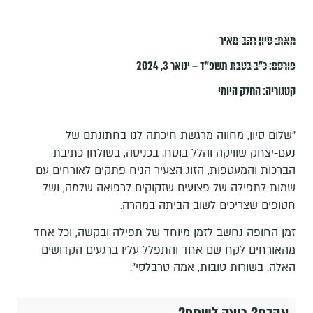
מאת:
סיון רהב-מאיר
פורסם:
כ״ב בטבת תשפ״ד – ינואר 3, 2024
קטגוריה:
החלק היומי
"שלום סיון, מחווה מרגשת חיכתה לנו בחתונתם של
נעם-יצחק שוויקה והלל בוטח. בכניסה, בשולחן כתיבת
הברכות והמעטפות, הזוג הצעיר הניח פתקים לאורחים עם
שמות לתפילה של פצועים שזקוקים לרפואה שלמה, ושל
חטופים שצריכים לשוב הביתה במהרה.
זמן החופה נחשב לזמן מיוחד של תפילה ובקשה, וכל אחד
מהאורחים לקח שם אחד והתפלל עליו ברגעים הקדושים
האלה. בשורות טובות, אמה טרבלסי".