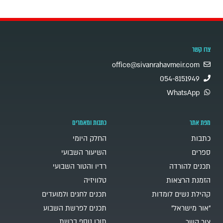
צרו קשר
office@sivanrahavmeir.com
054-8151949
WhatsApp
מפת אתר
כתבות ומאמרים
כתבות
החלק היומי
ספרים
השיעור השבועי
תכנים להורדה
רדיו והטור השבועי
הזמנת הרצאות
טלוויזיה
קהילת נשים לומדות
תכנים לחגים ולמועדים
"אור מישראל"
תכנים לפרשת השבוע
תוכן נוסף ברשת
צור קשר