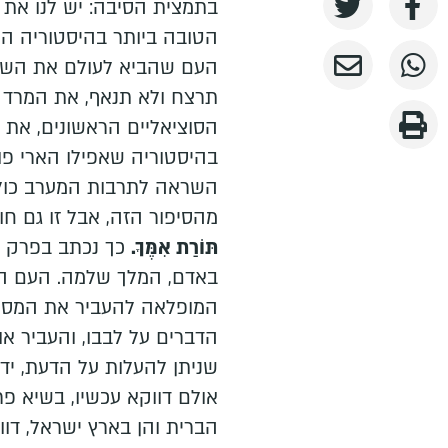
בתמצית הסיבה: יש לנו את
הטובה ביותר בהיסטוריה הא
העם שהביא לעולם את השב
תרצח ולא תנאף, את המרד 
הסוציאליים הראשונים, את 
בהיסטוריה שאפילו הארי פו
השראה לתרבות המערב כולה.
מהסיפור הזה, אבל זו גם חו
תּוֹרַת אִמֶּךָ.
כך נכתב בפרק 
באדם, המלך שלמה. העם היהו
המופלאה להעביר את המסר מ
הדברים על לבבו, והעביר א
שניתן להעלות על הדעת, ידע
אולם דווקא עכשיו, בשיא פ
הברית והן בארץ ישראל, דוו