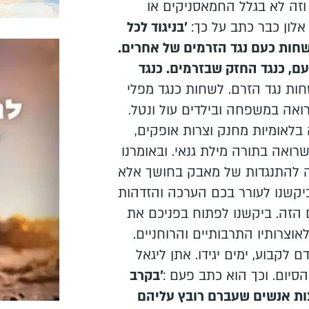
וזה לא בגלל החמאסניקים או
 אלון כבר כתב על כך:
'בניגוד לכל
שחות כעם נגד הזרמים של אחרים.
ם, כנגד החזק שבזרמים. כנגד
חות נגד הזרם. לשחות כנגד מפלי
רואה במשפחה ובילדים עול ונטל.
לאומיות מחנק וצרות אופקים,
ואה בתורה מילת גנאי. ובאומרנו
נה להתנגדות של מאבק בחושך אלא
יקשנו לעורר בכם הערכה והזדהות
הזה. ביקשנו לפתוח בפניכם את
צרותיו התרבותיים והרוחניים.
קבוע, ימים יגידו. אתן ליגאל
 הסיום. וכך הוא כתב פעם :
'בקרב
צות אנשים שעברם רובץ עליהם