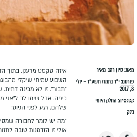
מאת:
סיון רהב-מאיר
איזה טקסט מרענן. בתוך הדי
השבוע עמיחי שיקלי מהבוג
פורסם:
י״ד בתמוז תשע״ז – יולי
8, 2017
"תבור". זו לא מכינה דתית. 
כיפה. אבל שימו לב ל"אני מא
קטגוריה:
החלק היומי
שלהם, רגע לפני הגיוס:
בלק
"מה יש לומר לחבורה שמסי
אולי זו הזדמנות טובה לחזו