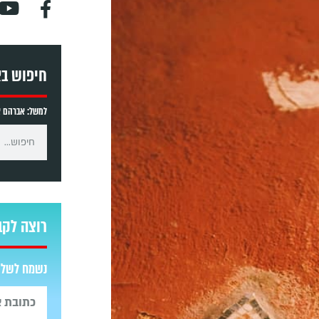
חיפוש ב
למשל: אברהם אב
רוצה לקב
נשמח לשלוח