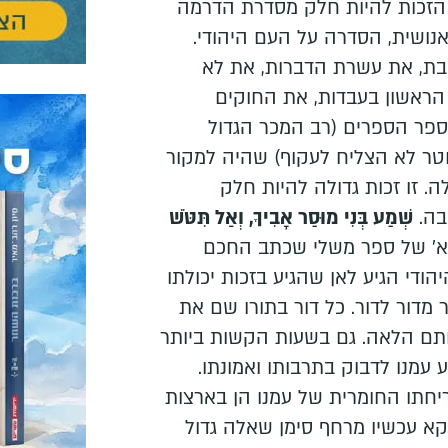
 הזכות להיות חלק מסדרת הדרמה
נושית, הסדרה על העם היהודי.
ת, את עשרת הדברות, את לא
הראשון בעבדות, את החוקים
ספר הספרים (רב המכר הגדול
טר לא הצליח לעקוף) שהיה למקור
 זו זכות גדולה להיות חלק
בה.
שְׁמַע בְּנִי מוּסַר אָבִיךָ, וְאַל תִּטֹּשׁ
א' של ספר משלי שכתב החכם
די הגיע לאן שהגיע בזכות יכולתו
דור לדור. כל דור בתורו שם את
ותם הלאה. גם בשעות הקשות ביותר
 עמנו לדבוק בתרבותו ואמונתו.
ריחתו החומרית של עמנו הן בארצות
קא עכשיו מרחף סימן שאלה גדול