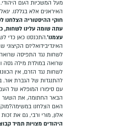
מעל המשכיות העם היהודי. 
האיראנים אלא בגללנו. יגאל
חוקי ההיסטוריה הצלחנו ל
עתה שומה עלינו לשחות, כע
עצמנו'
.התכנסנו כאן כדי לש
האינדיבידואליזם הקיצוני ש
לשחות נגד התפיסה שרואה ב
שרואה במולדת מילה גסה ושר
לשחות נגד הזרם, אין הכוו
להתנגדות של הגברת אור. ב
עם סיפורו המופלא של העם 
הבאר החתומה, את השער לאו
האם הצלחנו במשימה?מוקדם ל
אלון, מורי ורבי, גם את זכות
היהודים מצויות תמיד קבו