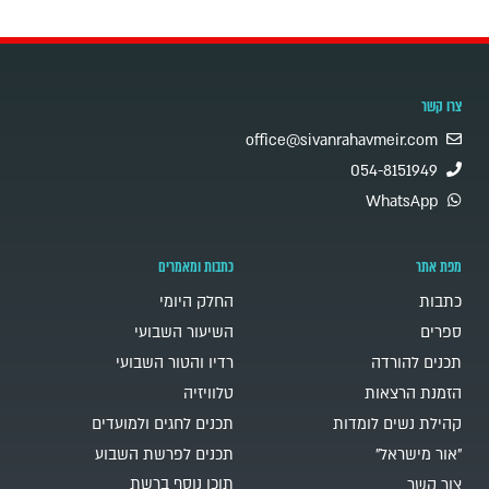
צרו קשר
office@sivanrahavmeir.com
054-8151949
WhatsApp
מפת אתר
כתבות ומאמרים
כתבות
החלק היומי
ספרים
השיעור השבועי
תכנים להורדה
רדיו והטור השבועי
הזמנת הרצאות
טלוויזיה
קהילת נשים לומדות
תכנים לחגים ולמועדים
"אור מישראל"
תכנים לפרשת השבוע
תוכן נוסף ברשת
צור קשר