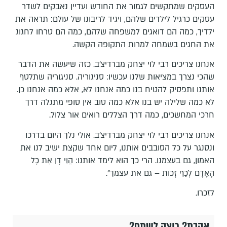
העסקים שמתקשים לגמור את החודש ועדיין נאבקים לשדר
עסקים כרגיל לילדים שלהם, ויגיד לריבונו של עולם: תראה את
ילדיך, כמה הם דואגים למשפחה שלהם, כמה הם טרחו לחגוג
את החגים בשמחה למרות התקופה הקשה.
אנחנו צריכים רבי לוי יצחק מברדיצ'ב. כזה שיעשה את הדבר
שהכי נצרך במציאות שלנו עכשיו: סניגוריה. סניגוריה שתלטף
אותנו ותפסיק להטיח בנו כמה אנחנו לא, אלא כמה אנחנו כן.
לא כמה שלילה יש בנו אלא כמה טוב אין סופי מתגלה דרך
חרכי המחשכים, כמה דרך הצללים רואים אור צלול.
אנחנו צריכים רבי לוי יצחק מברדיצ'ב. אולי נלך היום בדרכו
ונסנגר על כל הסובבים אותנו, ליום אחד שקצת ישיב לנו את
האמון, גם בעצמנו. הרי כך הוא לימד אותנו: הֱוֵי דָן אֶת כָל
הָאָדָם לְכַף זְכוּת – גם את עצמך".
לזכרו.
אהבת? רוצה לשתף?