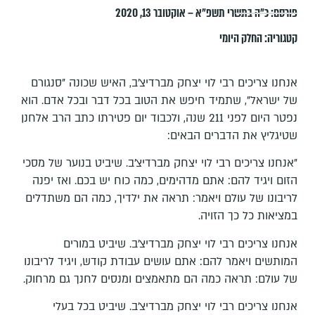
פורסם:
כ״ה בתשרי תשפ״א – אוקטובר 13, 2020
קטגוריה:
החלק היומי
אנחנו צריכים רבי לוי יצחק מברדיצ'ב, האיש שכונה "סנגורם
של ישראל", שתמיד חיפש את הטוב בכל דבר ובכל אדם. הוא
נפטר היום לפני 211 שנה, ולכבוד יום פטירתו כתב הרב אלחנן
שטיגליץ את הדברים הבאים:
"אנחנו צריכים רבי לוי יצחק מברדיצ'ב. שיביט בנוער של מסכי
הזום ויגיד להם: אתם מדהימים, כמה כוח יש בכם. ואז יפנה
לריבונו של עולם ויאמר: תראה את ילדיך, כמה הם משתדלים
במציאות כל כך הזויה.
אנחנו צריכים רבי לוי יצחק מברדיצ'ב. שיביט במורים
המותשים ויאמר להם: אתם עושים עבודת קודש, ויגיד לריבונו
של עולם: תראה כמה הם מתאמצים ומנסים לחנך גם מרחוק.
אנחנו צריכים רבי לוי יצחק מברדיצ'ב. שיביט בכל בעלי