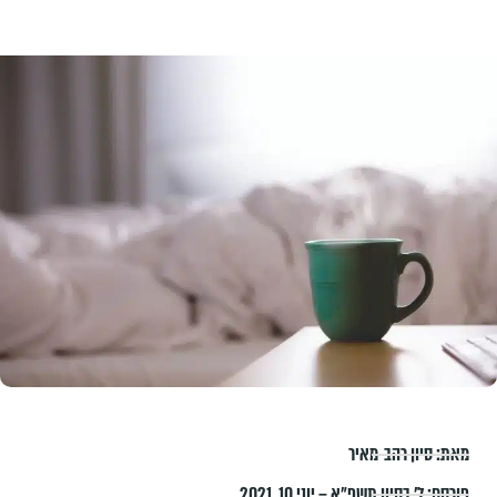
מאת:
סיון רהב-מאיר
פורסם:
ל׳ בסיון תשפ״א – יוני 10, 2021