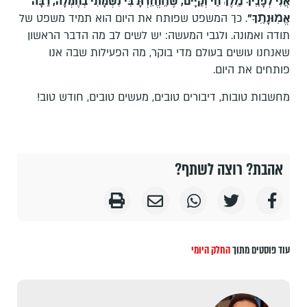
אֲנִי לְפָנֶֽיךָ מֶֽלֶךְ חַי וְקַיָּים, שֶׁהֶֽחֱזַֽרְתָּ בִּי נִשְׁמָתִי בְחֶמְלָה, רַבָּה
אֱמֽוּנָתֶֽךָ"
. כך המשפט שפותח את היום הוא תמיד משפט של
תודה ואמונה. ולגבי המעשה: יש לשים לב מה הדבר הראשון
שאנחנו עושים בעולם מדי בוקר, מה הפעילות שבה אנו
פותחים את היום.
מחשבות טובות, דיבורים טובים, מעשים טובים, חודש טוב!
אהבת? רוצה לשתף?
עוד פוסטים מתוך
החלק היומי