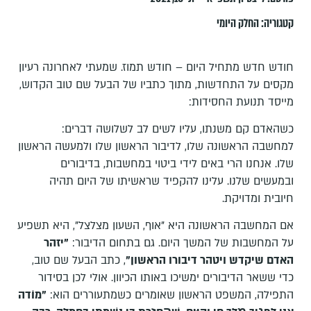
קטגוריה:
החלק היומי
חודש חדש מתחיל היום – חודש תמוז. שמעתי לאחרונה רעיון
מקסים על התחדשות, מתוך כתביו של הבעל שם טוב הקדוש,
מייסד תנועת החסידות:
כשהאדם קם משנתו, עליו לשים לב לשלושה דברים:
למחשבה הראשונה שלו, לדיבור הראשון שלו ולמעשה הראשון
שלו. אנחנו הרי באים לידי ביטוי במחשבות, בדיבורים
ובמעשים שלנו. עלינו להקפיד שראשיתו של היום תהיה
חיובית ומדויקת.
אם המחשבה הראשונה היא "אוף, השעון מצלצל", היא תשפיע
על המחשבות של המשך היום. גם בתחום הדיבור:
"יזהר
האדם שיקדש ויטהר דיבורו הראשון"
, כתב הבעל שם טוב,
כדי ששאר הדיבורים ימשיכו באותו הכיוון. אולי לכן בסידור
התפילה, המשפט הראשון שאומרים כשמתעוררים הוא:
"מוֹדה