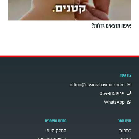
איפה מוצאים גדלות?
צרו קשר
office@sivanrahavmeir.com
054-8151949
WhatsApp
מפת אתר
כתבות ומאמרים
כתבות
החלק היומי