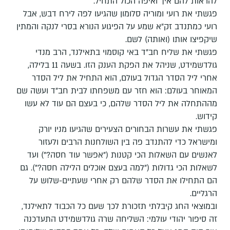
להראות להם איך ואיפה הכול התחיל.
פגשתי את רועי ומוריה סלומון שהגיעו לפה לירח דבש, אבל
רועי כמתנדב זק"א שמע על הפיגוע הנורא בסרי לנקה והמתין
שיקפיצו אותו (ואותה) לשם.
פגשתי את שליח חב"ד באי קוסמוי בתאילנד, הרב מנדי
גולדשמידט, שניהל את הפקת הענק הזו. בשעה 11 בלילה,
אחרי ליל הסדר הגדול בעולם, הוא התחיל את ליל הסדר
המאוחר בעולם: הוא חזר עם משפחתו לבית חב"ד ועשה שם
מההתחלה את ליל הסדר שלהם, כי בעצם הם עוד לא עשו
קידוש.
פגשתי את עשרות הבחורים הצעירים שהגיעו מניו יורק
ומישראל כדי להתנדב פה בין השולחנות הרבים ולעזור
לאנשים עם השאלות הכי קטנות ("אפשר עוד חסה?") ועד
לשאלות הכי גדולות ("למה בעצם אוכלים הלילה חסה?"). גם
הם התחילו את הסדר שלהם רק אחרי שעתיים-שלוש על
הרגליים.
ובמוצאי החג קיבלתי תזכורת לכך שעם כל הכבוד לתאילנד,
זה סיפור יהודי עולמי: השליחה שרה גולדשמידט התעדכנה