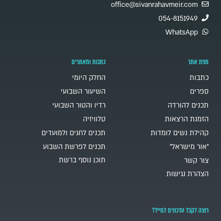
office@sivanrahavmeir.com
054-8151949
WhatsApp
מפת אתר
כתבות ומאמרים
כתבות
החלק היומי
ספרים
השיעור השבועי
תכנים להורדה
רדיו והטור השבועי
הזמנת הרצאות
טלוויזיה
קהילת נשים לומדות
תכנים לחגים ולמועדים
"אור מישראל"
תכנים לפרשת השבוע
תוכן נוסף ברשת
צור קשר
הצהרת נגישות
רוצה לקבל עדכונים למייל?