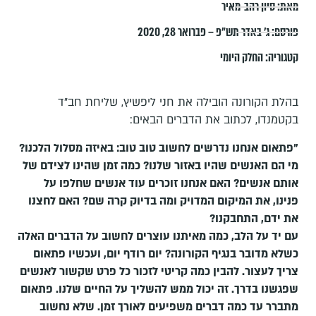
מאת:
סיון רהב-מאיר
פורסם:
ג׳ באדר תש״פ – פברואר 28, 2020
קטגוריה:
החלק היומי
בהלת הקורונה הובילה את חני ליפשיץ, שליחת חב"ד
בקטמנדו, לכתוב את הדברים הבאים:
"פתאום אנחנו נדרשים לחשוב טוב טוב: באיזה מסלול הלכנו?
מי הם האנשים שהיו באזור שלנו? כמה זמן שהינו לצידם של
אותם אנשים? האם אנחנו זוכרים עוד אנשים שחלפו על
פנינו, את המיקום המדויק ומה בדיוק קרה שם? האם לחצנו
את ידם, התחבקנו?
עם יד על הלב, כמה מאיתנו עוצרים לחשוב על הדברים האלה
כשלא מדובר בנגיף הקורונה? יום רודף יום, ועכשיו פתאום
צריך לעצור. להבין כמה קריטי לזכור כל פרט שקשור לאנשים
שפגשנו בדרך. זה יכול ממש להשליך על החיים שלנו. פתאום
מתברר עד כמה דברים משפיעים לאורך זמן. שלא נחשוב