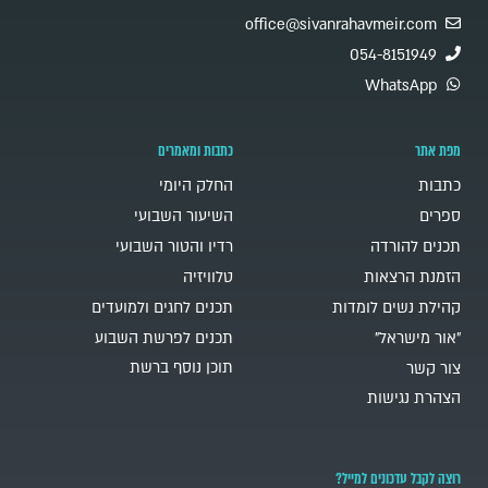
office@sivanrahavmeir.com
054-8151949
WhatsApp
מפת אתר
כתבות ומאמרים
כתבות
החלק היומי
ספרים
השיעור השבועי
תכנים להורדה
רדיו והטור השבועי
הזמנת הרצאות
טלוויזיה
קהילת נשים לומדות
תכנים לחגים ולמועדים
"אור מישראל"
תכנים לפרשת השבוע
תוכן נוסף ברשת
צור קשר
הצהרת נגישות
רוצה לקבל עדכונים למייל?