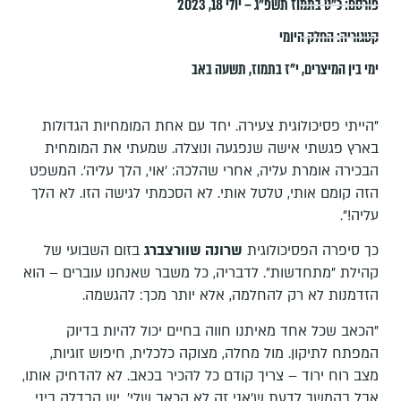
פורסם:
כ״ט בתמוז תשפ״ג – יולי 18, 2023
קטגוריה:
החלק היומי
ימי בין המיצרים
,
י"ז בתמוז
,
תשעה באב
"הייתי פסיכולוגית צעירה. יחד עם אחת המומחיות הגדולות
בארץ פגשתי אישה שנפגעה ונוצלה. שמעתי את המומחית
הבכירה אומרת עליה, אחרי שהלכה: 'אוי, הלך עליה'. המשפט
הזה קומם אותי, טלטל אותי. לא הסכמתי לגישה הזו. לא הלך
עליה!".
כך סיפרה הפסיכולוגית
שרונה שוורצברג
בזום השבועי של
קהילת "מתחדשות". לדבריה, כל משבר שאנחנו עוברים – הוא
הזדמנות לא רק להחלמה, אלא יותר מכך: להגשמה.
"הכאב שכל אחד מאיתנו חווה בחיים יכול להיות בדיוק
המפתח לתיקון. מול מחלה, מצוקה כלכלית, חיפוש זוגיות,
מצב רוח ירוד – צריך קודם כל להכיר בכאב. לא להדחיק אותו,
אבל בהמשך לדעת ש'אני זה לא הכאב שלי'. יש הבדלה ביני