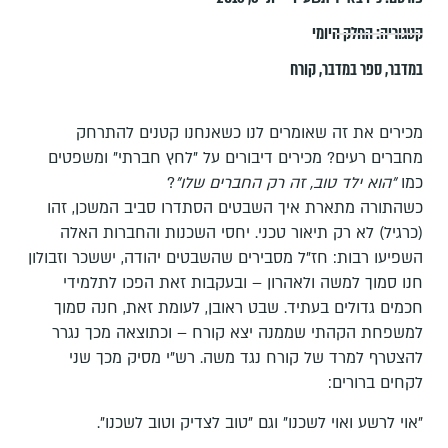
קטגוריה:
החלק היומי
במדבר
,
ספר במדבר
,
קורח
מכירים את זה שאומרים לנו כשאנחנו קטנים להתרחק
מחברים רעים? מכירים דיבורים על "לחץ חברתי" ומשפטים
כמו
"הוא ילד טוב, זה רק החברים שלו"
?
כשהתורה מתארת איך השבטים הסתדרו סביב המשכן, זהו
(כרגיל) לא רק תיאור טכני. יחסי השכנות והחברות האלה
השפיעו רבות: חז"ל מסבירים שהשבטים יהודה, יששכר וזבולון
חנו סמוך למשה ולאהרון – ובעקבות זאת הפכו לתלמידי
חכמים גדולים בעתיד. שבט ראובן, לעומת זאת, חנה סמוך
למשפחת הקהתי שממנה יצא קורח – וכתוצאה מכך נגרר
להצטרף למרד של קורח נגד משה. רש"י מסיק מכך שני
לקחים ברורים:
"אוי לרשע ואוי לשכנו" וגם "טוב לצדיק וטוב לשכנו".