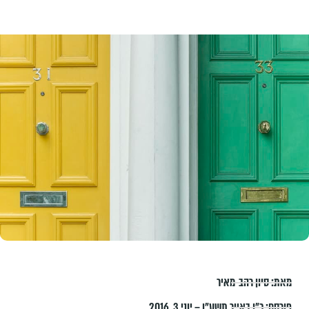
מאת:
סיון רהב-מאיר
פורסם:
כ״ו באייר תשע״ו – יוני 3, 2016