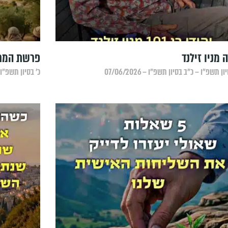
 מניו זילנד
פרשת המרג
ן תשפ״ו – כ״ב בסיון תשפ״ו – 07/06/2026
כ׳ בסיון תשפ״ו – כ׳