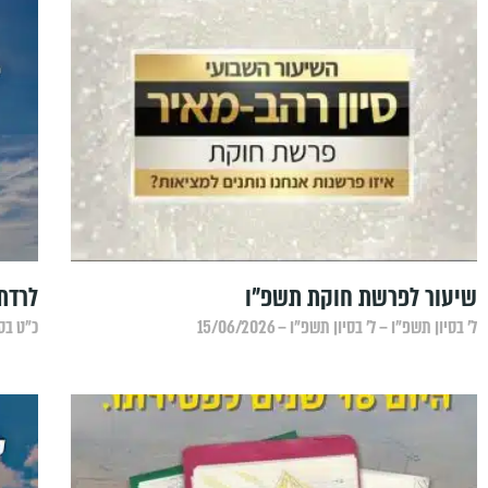
שיעור לפרשת חוקת תשפ"ו
לרדת
ל׳ בסיון תשפ״ו – ל׳ בסיון תשפ״ו – 15/06/2026
כ״ט בסיו