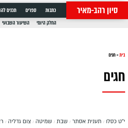
סיון רהב-מאיר
כתבות
ספרים
תכנים להו
החלק היומי
השיעור השבועי
בית
»
חגים
חגים
י״ט כסלו
תענית אסתר
שבת
שמיטה
צום גדליה
רא