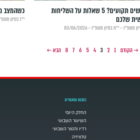
מרגישים תקועים? 5 שאלות על השליחות
כשהמצב מב
ית שלכם
י״ז בסיון תשפ״ו – י
ן תשפ״ו – י״ח בסיון תשפ״ו – 03/06/2026
→ הקודם
1
2
3
4
5
6
7
8
הבא ←
כתבות ומאמרים
החלק היומי
השיעור השבועי
רדיו והטור השבועי
טלוויזיה